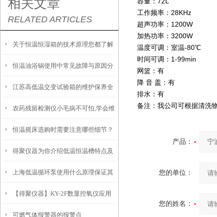
相关文章
容量：72L
工作频率：28KHz
RELATED ARTICLES
超声功率：1200W
加热功率：3200W
关于恒温恒湿箱的技术原理您都了解
温度可调：室温-80℃
时间可调：1-99min
恒温油浴锅使用中常见故障与原因分
吗？
网篮：有
降 音 盖：有
江苏高低温交变试验箱的维护保养全
析
排水：有
备注：我公司可根据清洗
农药残留检测仪小毛病不可怕,学会维
攻略：清洁、校准与系统检查要点
恒温摇床选购时需要注意哪些细节？
修常识即可
产品：
得聚仪器为你介绍低温恒温槽特点及
上海低温循环泵使用什么原理保证其
您的单位：
使用注意事项
【得聚仪器】KY-2F数显控氧仪应用
性能优异？
您的姓名：
可燃气体报警器的报警点