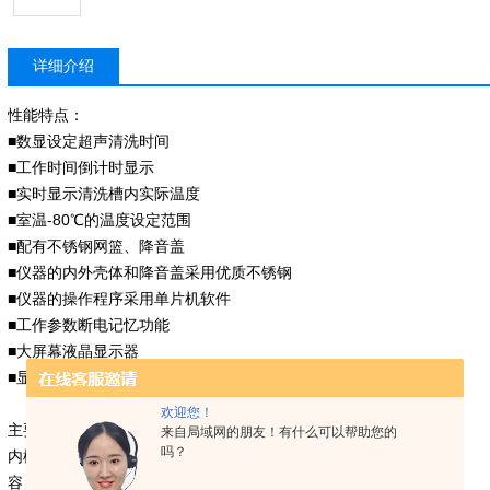
详细介绍
性能特点：
■数显设定超声清洗时间
■工作时间倒计时显示
■实时显示清洗槽内实际温度
■室温-80℃的温度设定范围
■配有不锈钢网篮、降音盖
■仪器的内外壳体和降音盖采用优质不锈钢
■仪器的操作程序采用单片机软件
■工作参数断电记忆功能
■大屏幕液晶显示器
■显示器上菜单参数选择
欢迎您！
主要技术参数：
来自局域网的朋友！有什么可以帮助您的
吗？
内槽尺寸：300×155×150mm
容 量：6L