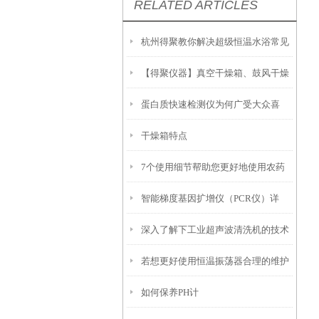
RELATED ARTICLES
杭州得聚教你解决超级恒温水浴常见
【得聚仪器】真空干燥箱、鼓风干燥
故障
蛋白质快速检测仪为何广受大众喜
箱和干热灭菌箱的比较
干燥箱特点
爱？
7个使用细节帮助您更好地使用农药
智能梯度基因扩增仪（PCR仪）详
残留检测仪
深入了解下工业超声波清洗机的技术
解：核心优势、应用场景及科学选购
若想更好使用恒温振荡器合理的维护
原理
指南
如何保养PH计
方法很重要