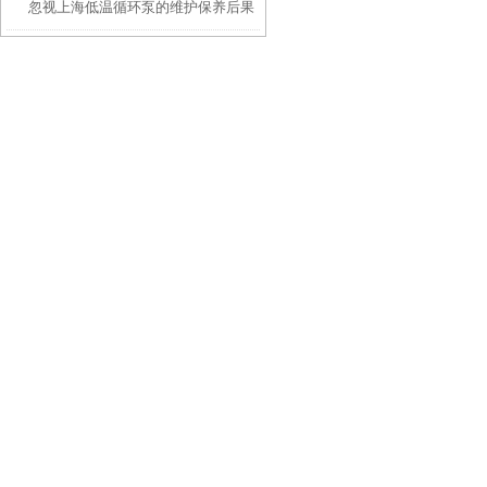
忽视上海低温循环泵的维护保养后果
点介绍
很严重