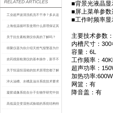
RELATED ARTICLES
■背景光液晶
■屏上菜单参
工业超声波清洗机洗不干净？多从这
■工作时频率
上海低温循环泵使用什么原理保证其
些方面找原因
主要技术参数
关于抗生素检测仪你真的了解吗？
性能优异？
内槽尺寸：300×
得聚仪器为你介绍天然气报警器为什
容量：6L
工作频率：40K
农药残留检测仪的基本操作，新手不
么要设置两级报警？有何好处
超声功率：150
关于恒温恒湿箱的技术原理您都了解
得不看！
加热功率:600W
淬火油槽、水槽及油冷系统技术要求
吗？
网篮：有
降音盖：有
凝胶成像系统在分子生物学研究中担
高低温交变湿热试验箱的系统结构特
当着重要角色