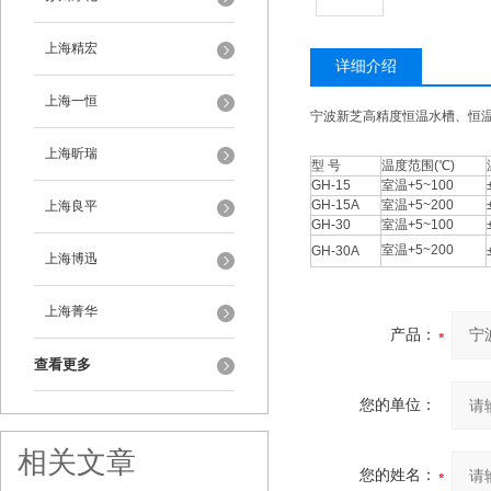
上海精宏
详细介绍
上海一恒
宁波新芝高精度恒温水槽、恒温油
上海昕瑞
型 号
温度范围(℃)
GH-15
室温+5~100
GH-15A
室温+5~200
上海良平
GH-30
室温+5~100
室温+5~200
GH-30A
上海博迅
上海菁华
产品：
查看更多
您的单位：
相关文章
您的姓名：