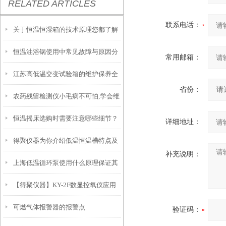
RELATED ARTICLES
联系电话：
关于恒温恒湿箱的技术原理您都了解
恒温油浴锅使用中常见故障与原因分
吗？
常用邮箱：
江苏高低温交变试验箱的维护保养全
析
省份：
农药残留检测仪小毛病不可怕,学会维
攻略：清洁、校准与系统检查要点
恒温摇床选购时需要注意哪些细节？
修常识即可
详细地址：
得聚仪器为你介绍低温恒温槽特点及
补充说明：
上海低温循环泵使用什么原理保证其
使用注意事项
【得聚仪器】KY-2F数显控氧仪应用
性能优异？
可燃气体报警器的报警点
验证码：