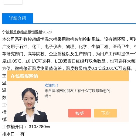
详细介绍
宁波新芝数控超级恒温槽
SC-20
本公司系列数控超级恒温水槽采用微机智能控制系统。设有循环泵，可
广泛用于石油、化工、电子仪表、物理、化学、生物工程、医药卫生、
等研究部门、高等院校、企业质检以及生产部门，为用户工作时提供一
度±0.05℃、±0.1℃可选择。LED双窗口红绿灯双色数显，也可选择
方便。微机修正温度测量值偏差，温度数显精度0.1℃或0.01℃可选择
主要技术参数：
温度范围： 室温+5℃～100℃
欢迎您！
温度波动度： 水 ±0.1℃，油±0.2℃
来自局域网的朋友！有什么可以帮助您的
吗？
数显分辨率： 0.1/0.01㎜3
工作槽容积： 500×300×150㎜3
槽深度： 150mm
循环泵流量： 6 L/min
工作槽开口： 310×280㎜
排水口： 有