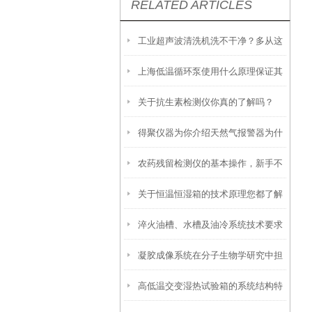
RELATED ARTICLES
工业超声波清洗机洗不干净？多从这
上海低温循环泵使用什么原理保证其
些方面找原因
关于抗生素检测仪你真的了解吗？
性能优异？
得聚仪器为你介绍天然气报警器为什
农药残留检测仪的基本操作，新手不
么要设置两级报警？有何好处
关于恒温恒湿箱的技术原理您都了解
得不看！
淬火油槽、水槽及油冷系统技术要求
吗？
凝胶成像系统在分子生物学研究中担
高低温交变湿热试验箱的系统结构特
当着重要角色