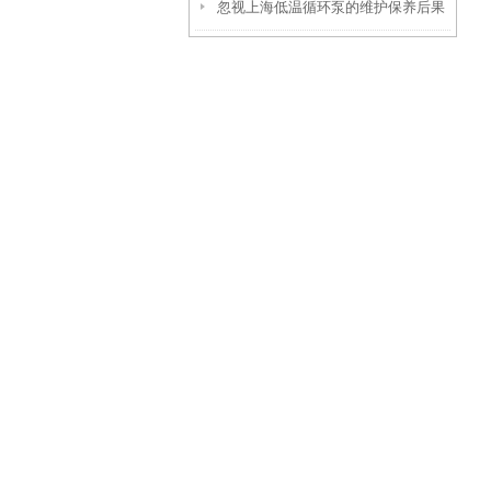
忽视上海低温循环泵的维护保养后果
点介绍
很严重