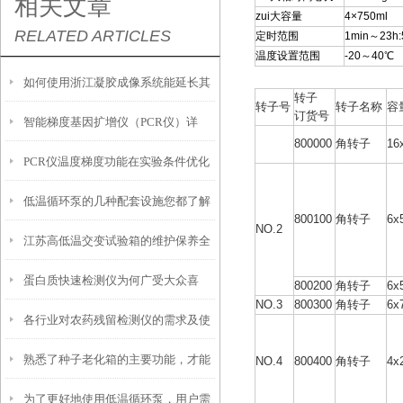
相关文章
zui大容量
4×750ml
RELATED ARTICLES
定时范围
1min～23h:
温度设置范围
-20～40℃
如何使用浙江凝胶成像系统能延长其
转子
转子号
转子名称
容
订货号
智能梯度基因扩增仪（PCR仪）详
使用寿命？
800000
角转子
16
PCR仪温度梯度功能在实验条件优化
解：核心优势、应用场景及科学选购
低温循环泵的几种配套设施您都了解
中的使用技巧
指南
800100
角转子
6x
NO.2
江苏高低温交变试验箱的维护保养全
吗？
蛋白质快速检测仪为何广受大众喜
攻略：清洁、校准与系统检查要点
800200
角转子
6x
NO.3
800300
角转子
6x
各行业对农药残留检测仪的需求及使
爱？
熟悉了种子老化箱的主要功能，才能
用情况了解
NO.4
800400
角转子
4x
为了更好地使用低温循环泵，用户需
更好地使用它