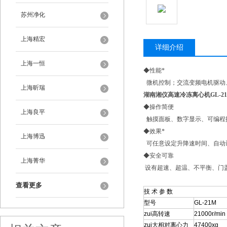
苏州净化
上海精宏
详细介绍
上海一恒
◆性能*
微机控制；交流变频电机驱动
上海昕瑞
湖南湘仪高速冷冻离心机GL-2
◆操作简便
上海良平
触摸面板、数字显示、可编程
◆效果*
上海博迅
可任意设定升降速时间、自动计
◆安全可靠
上海菁华
设有超速、超温、不平衡、门
查看更多
技 术 参 数
型号
GL-21M
zui高转速
21000r/min
zui大相对离心力
47400xg