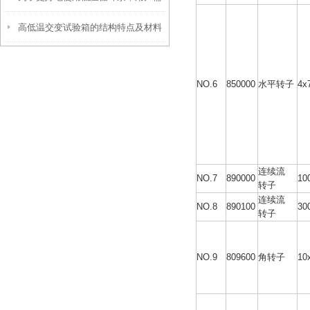
高低温交变试验箱的结构特点及材料
掌握这些知识
选择有哪些考虑因素？
NO.6
850000
水平转子
4x
连续流
NO.7
890000
10
转子
连续流
NO.8
890100
30
转子
NO.9
809600
角转子
10