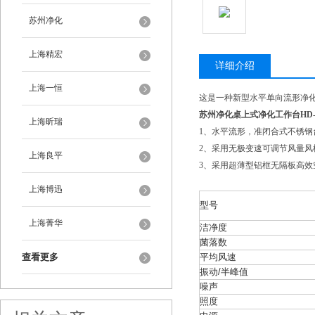
苏州净化
上海精宏
详细介绍
上海一恒
这是一种新型水平单向流形净
苏州净化桌上式净化工作台HD-
上海昕瑞
1、水平流形，准闭合式不锈钢
2、采用无极变速可调节风量
上海良平
3、采用超薄型铝框无隔板高效
上海博迅
型号
上海菁华
洁净度
菌落数
查看更多
平均风速
振动/半峰值
噪声
照度