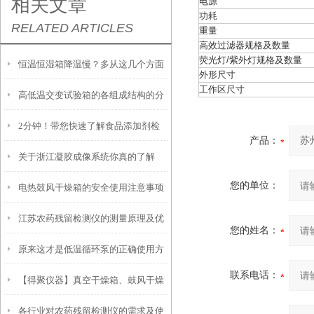
相关文章
电源
功耗
RELATED ARTICLES
重量
高效过滤器规格及数量
荧光灯/紫外灯规格及数量
恒温恒湿箱降温慢？多从这几个方面
外形尺寸
工作区尺寸
高低温交变试验箱的各组成结构的分
找原因
2分钟！带您快速了解食品添加剂检
工
产品：
关于浙江凝胶成像系统你真的了解
测仪
您的单位：
电热鼓风干燥箱的安全使用注意事项
吗？
江苏农药残留检测仪的测量原理及优
有哪些？
您的姓名：
原来这才是低温循环泵的正确使用方
势
联系电话：
【得聚仪器】真空干燥箱、鼓风干燥
法！
各行业对农药残留检测仪的需求及使
箱和干热灭菌箱的比较