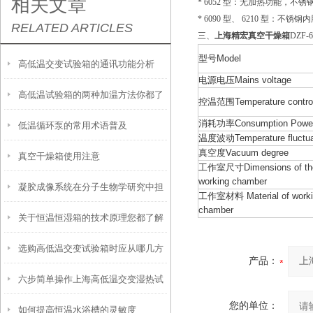
相关文章
* 6052 型：无加热功能，不锈钢
* 6090 型、 6210 
RELATED ARTICLES
三、
上海精宏真空干燥箱
DZF-6
型号Model
高低温交变试验箱的通讯功能分析
电源电压Mains voltage
高低温试验箱的两种加温方法你都了
控温范围Temperature control
消耗功率Consumption Powe
低温循环泵的常用术语普及
解吗？
温度波动Temperature fluctua
真空度Vacuum degree
真空干燥箱使用注意
工作室尺寸Dimensions of th
working chamber
凝胶成像系统在分子生物学研究中担
工作室材料 Material of worki
chamber
关于恒温恒湿箱的技术原理您都了解
当着重要角色
选购高低温交变试验箱时应从哪几方
吗？
产品：
六步简单操作上海高低温交变湿热试
面考虑？
您的单位：
如何提高恒温水浴槽的灵敏度
验箱