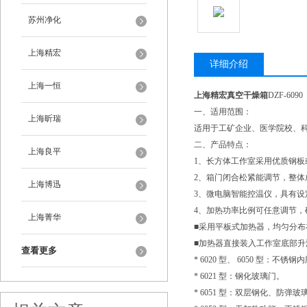
苏州净化
上海精宏
详细介绍
上海一恒
上海精宏真空干燥箱
DZF-6090
一、适用范围：
上海昕瑞
适用于工矿企业、医学院校、
二、产品特点：
上海良平
1、长方体工作室采用优质钢
2、箱门闭合松紧能调节，整
上海博迅
3、微电脑智能控温仪，具有设
4、加热功率比例可任意调节，
上海菁华
■采用平板式加热器，均匀分布
■加热器直接装入工作室底部升
查看更多
* 6020 型、 6050 型：不
* 6021 型：钢化玻璃门。
* 6051 型：双层钢化、防弹玻