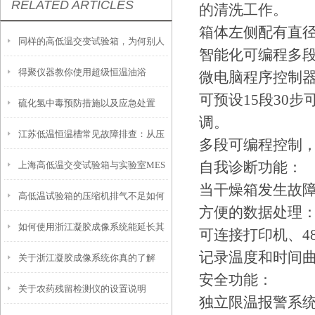
RELATED ARTICLES
的清洗工作。
箱体左侧配有直径
同样的高低温交变试验箱，为何别人
智能化可编程多
得聚仪器教你使用超级恒温油浴
的使用寿命这么长？
微电脑程序控制
可预设15段30步
硫化氢中毒预防措施以及应急处置
调。
江苏低温恒温槽常见故障排查：从压
多段可编程控制
自我诊断功能：
上海高低温交变试验箱与实验室MES
缩机不启动到温度漂移
当干燥箱发生故
高低温试验箱的压缩机排气不足如何
系统对接的实施要点
方便的数据处理
如何使用浙江凝胶成像系统能延长其
解决？
可连接打印机、4
记录温度和时间
关于浙江凝胶成像系统你真的了解
使用寿命？
安全功能：
关于农药残留检测仪的设置说明
吗？
独立限温报警系