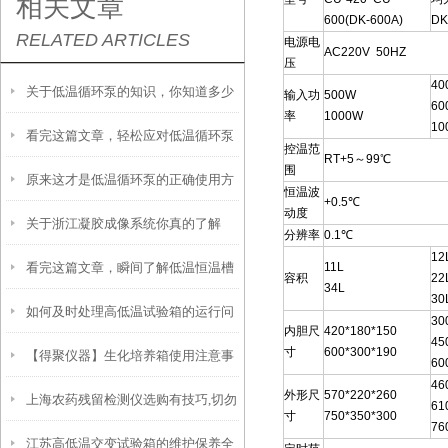
相关文章
600(DK-600A)
DK
RELATED ARTICLES
电源电
AC220V 50HZ
压
40
关于低温循环泵的知识，你知道多少
输入功
500W
60
率
1000W
10
看完这篇文章，轻松应对低温循环泵
控温范
RT+5～99℃
围
原来这才是低温循环泵的正确使用方
各种故障！
恒温波
+0.5℃
动度
关于浙江凝胶成像系统你真的了解
法！
分辨率
0.1℃
12
看完这篇文章，瞬间了解低温恒温槽
11L
吗？
容积
22
34L
30
如何及时处理高低温试验箱的运行问
了！
30
内胆尺
420*180*150
45
寸
600*300*190
【得聚仪器】生化培养箱使用注意事
题？
60
46
外形尺
570*220*260
上海农药残留检测仪选购有技巧,切勿
项
61
寸
750*350*300
76
江苏高低温交变试验箱的维护保养全
盲目