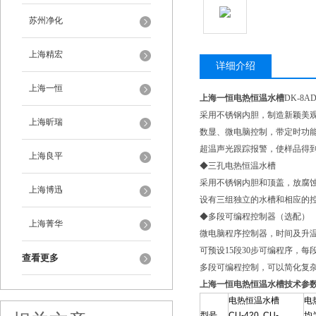
苏州净化
上海精宏
详细介绍
上海一恒
上海一恒电热恒温水槽
DK-8A
采用不锈钢内胆，制造新颖美
上海昕瑞
数显、微电脑控制，带定时功
超温声光跟踪报警，使样品得
上海良平
◆三孔电热恒温水槽
采用不锈钢内胆和顶盖，放腐
上海博迅
设有三组独立的水槽和相应的
◆多段可编程控制器（选配）
上海菁华
微电脑程序控制器，时间及升
可预设15段30步可编程序，每段
查看更多
多段可编程控制，可以简化复
上海一恒电热恒温水槽技术参
电热恒温水槽
电
型号
CU-420 CU-
均