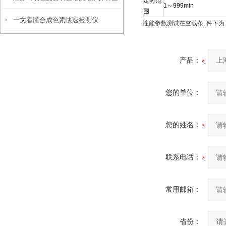
定时范
1～999min
围
一文看懂合成色素快速检测仪
攻略：清洁、校准与系统检查要点
性能参数测试在空载条, 件下为
产品：
您的单位：
您的姓名：
联系电话：
常用邮箱：
省份：