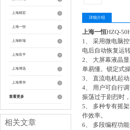
上海精宏
详细介绍
上海一恒
上海一恒
HZQ-50
1、 采用微电脑
上海昕瑞
电后自动恢复运
上海良平
2、 大屏幕液晶
单易懂。锁定式
上海博迅
3、 直流电机起
上海菁华
4、 用户可自行
振荡过于剧烈时
查看更多
5、 多种专有摇
作效率。
相关文章
6、 多段编程功