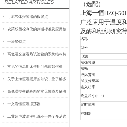
RELATED ARTICLES
（选配）
上海一恒
HZQ-50
可燃气体报警器的报警点
广泛应用于温度
农药残留检测仪的判断标准及应用范
及酶和组织研究
名称
干燥箱特点
围
型号
高低温交变湿热试验箱的系统结构特
电源
振荡频率
常见的恒温摇床使用问题该如何处
点介绍
振幅
控温范围
关于上海恒温摇床的知识，您了解多
理？
温度分辨率
输入功率
高低温交变试验箱的常见故障及解决
少？
托盘尺寸(mm)
一文看懂恒温振荡器
方法
定时范围
控制器
工业超声波清洗机洗不干净？多从这