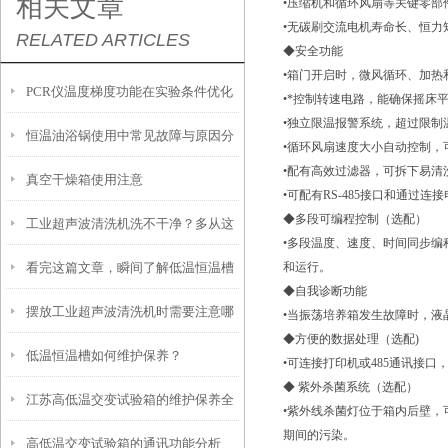
相关文章
•压缩机和循环风扇等关键零
•无碳刷交流电机寿命长、恒
RELATED ARTICLES
◆安全功能
•箱门开启时，微风循环、加
PCR仪温度梯度功能在实验条件优化
•*控制转速电路，能确保摇床
•独立限温报警系统，超过限
恒温油浴锅使用中常见故障与原因分
中的使用技巧
•循环风扇速度大小自动控制
•配有高效过滤器，可拆下易清
真空干燥箱使用注意
析
•可配有RS-485接口和通过
◆多段可编程控制（选配）
工业超声波清洗机洗不干净？多从这
•多段温度、速度、时间同步
看完这篇文章，瞬间了解低温恒温槽
和运行。
些方面找原因
◆自我诊断功能
摆放工业超声波清洗机时需要注意哪
了！
•当振荡培养箱发生故障时，
◆方便的数据处理（选配)
低温恒温槽如何维护保养？
些要点？
•可连接打印机或485通讯接
◆ 紫外杀菌系统（选配）
江苏高低温交变试验箱的维护保养全
•紫外线杀菌灯位于箱内后壁，
期间的污染。
高低温交变试验箱的通讯功能分析
攻略：清洁、校准与系统检查要点