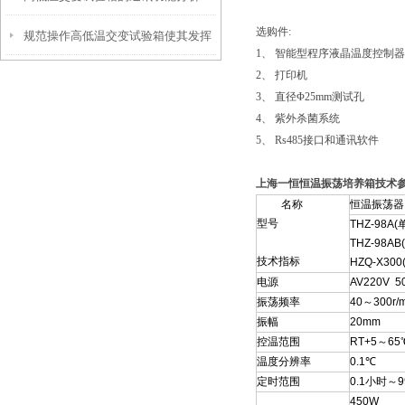
选购件:
规范操作高低温交变试验箱使其发挥
1、 智能型程序液晶温度控制
2、 打印机
实效
3、 直径Φ25mm测试孔
4、 紫外杀菌系统
5、 Rs485接口和通讯软件
上海一恒恒温振荡培养箱技术
名称
恒温振荡器
型号
THZ-98A(
THZ-98AB
技术指标
HZQ-X300
电源
AV220V 5
振荡频率
40～300r/m
振幅
20mm
控温范围
RT+5～65
温度分辨率
0.1℃
定时范围
0.1小时～9
450W