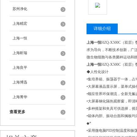
苏州净化
上海精宏
详细介绍
上海一恒
上海一恒
HZQ-X500C（双层）
求为导向，不断技术创新，广
上海昕瑞
微生物细胞与各类菌种运动和
上海一恒
HZQ-X500C（双层）
上海良平
◆人性化设计
•集培养箱、振荡器于一体，占
上海博迅
•大屏幕液晶显示屏，菜单式操
•顺应世界环保潮流，全新无
上海菁华
•大屏幕钢化隔热观察窗，即
•多种摇架和夹具可供选择，
查看更多
•箱体内胆、振动台面和搁板均
◆*
•采用微电脑PID控制温度和