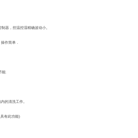
D控制器，控温控湿精确波动小。
，操作简单．
节能.
箱内的清洗工作。
具有此功能)