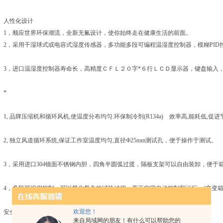
人性化设计
1，顺应世界环保潮流，全新无氟设计，使你始终走在健康生活的前面。
2，采用干湿球式或电容式湿度传感器，多功能多段可编程温湿度控制器，模糊PI
3，进口温湿度控制器寿命长，高精度ＣＦＬ２０字*６行ＬＣＤ显示器，键盘输入
*
1, 品牌压缩机和循环风机,使温度分布均匀.环保制冷剂(R134a) 效率高,能耗低,促进
2, 独立风道循环系统,保证工作室温度均匀,直径Ф25mm测试孔，便于操作于测试。
3，采用进口304镜面不锈钢内胆，四角半圆弧过渡，隔板支架可以自由装卸，便于
4，多段可编程控制，可以简化复杂的试验过程，真正实现自动控制和运行。(交变箱
欢迎您！
安全功能
来自局域网的朋友！有什么可以帮助您的