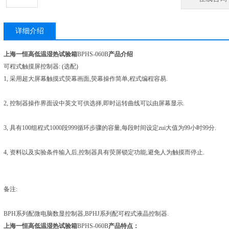
详细介绍
上海一恒高低温湿热试验箱
BPHS-060B
产品介绍
可程式触摸屏控制器: (选配)
1, 采用超大屏幕触摸式荧幕画面,荧幕操作简单,程式编程容易.
2, 控制器操作界面设中英文可供选择,即时运转曲线可以由屏幕显示.
3, 具有100组程式1000段999循环步骤的容量,每段时间设定zui大值为99小时99分.
4, 资料以及实验条件输入后,控制器具有荧屏锁定功能,避免人为触摸而停止.
备注:
BPH系列配微电脑数显控制器,BPHJ系列配可程式液晶控制器.
上海一恒高低温湿热试验箱
BPHS-060B
产品特点：