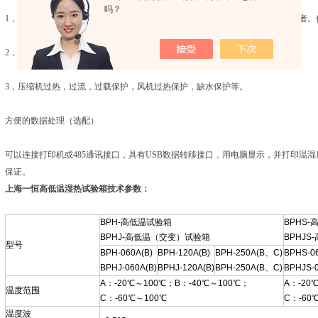
吗？
1，独立限温报警系统，超过限制温度即自动中断运行，并且声光报警提示操作者
2，温度偏高，偏低和超温报警。
3，压缩机过热，过流，过载保护，风机过热保护，缺水保护等。
方便的数据处理（选配）
可以连接打印机或485通讯接口，具有USB数据转移接口，用电脑显示，并打印温
保证。
上海一恒高低温湿热试验箱
技术参数：
BPH-高低温试验箱
BPHS
BPHJ-高低温（交变）试验箱
BPHJ
型号
BPH-060A(B)
BPH-120A(B)
BPH-250A(B、C)
BPHS-06
BPHJ-060A(B)
BPHJ-120A(B)
BPH-250A(B、C)
BPHJS-0
A：-20℃～100℃；B：-40℃～100℃；
A：-20
温度范围
C：-60℃～100℃
C：-60
温度波