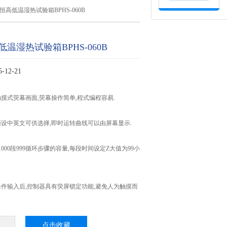
恒高低温湿热试验箱BPHS-060B
温湿热试验箱BPHS-060B
12-21
触摸式荧幕画面,荧幕操作简单,程式编程容易.
界面设中英文可供选择,即时运转曲线可以由屏幕显示.
式1000段999循环步骤的容量,每段时间设定Z大值为99小
验条件输入后,控制器具有荧屏锁定功能,避免人为触摸而
点击收藏