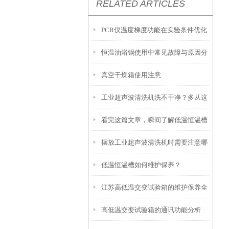
RELATED ARTICLES
PCR仪温度梯度功能在实验条件优化
恒温油浴锅使用中常见故障与原因分
中的使用技巧
真空干燥箱使用注意
析
工业超声波清洗机洗不干净？多从这
看完这篇文章，瞬间了解低温恒温槽
些方面找原因
摆放工业超声波清洗机时需要注意哪
了！
低温恒温槽如何维护保养？
些要点？
江苏高低温交变试验箱的维护保养全
高低温交变试验箱的通讯功能分析
攻略：清洁、校准与系统检查要点