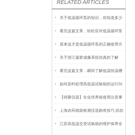
RELATED ARTICLES
关于低温循环泵的知识，你知道多少
看完这篇文章，轻松应对低温循环泵
原来这才是低温循环泵的正确使用方
各种故障！
关于浙江凝胶成像系统你真的了解
法！
看完这篇文章，瞬间了解低温恒温槽
吗？
如何及时处理高低温试验箱的运行问
了！
【得聚仪器】生化培养箱使用注意事
题？
上海农药残留检测仪选购有技巧,切勿
项
江苏高低温交变试验箱的维护保养全
盲目