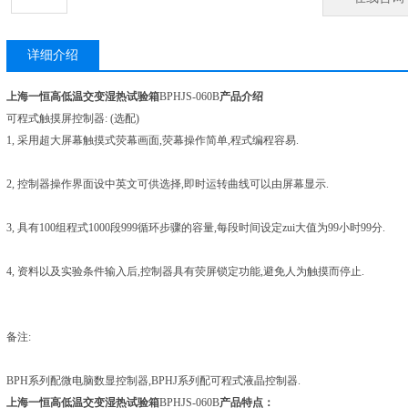
详细介绍
上海一恒高低温交变湿热试验箱
BPHJS-060B
产品介绍
可程式触摸屏控制器: (选配)
1, 采用超大屏幕触摸式荧幕画面,荧幕操作简单,程式编程容易.
2, 控制器操作界面设中英文可供选择,即时运转曲线可以由屏幕显示.
3, 具有100组程式1000段999循环步骤的容量,每段时间设定zui大值为99小时99分.
4, 资料以及实验条件输入后,控制器具有荧屏锁定功能,避免人为触摸而停止.
备注:
BPH系列配微电脑数显控制器,BPHJ系列配可程式液晶控制器.
上海一恒高低温交变湿热试验箱
BPHJS-060B
产品特点：