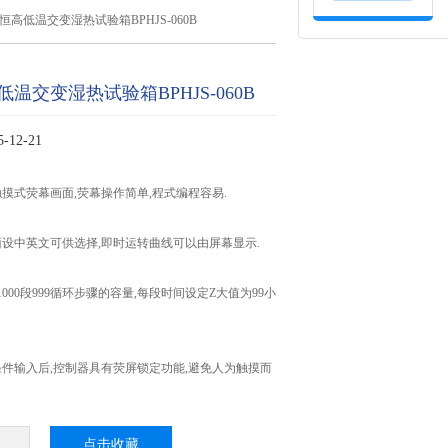
恒高低温交变湿热试验箱BPHJS-060B
温交变湿热试验箱BPHJS-060B
12-21
触摸式荧幕画面,荧幕操作简单,程式编程容易.
界面设中英文可供选择,即时运转曲线可以由屏幕显示.
式1000段999循环步骤的容量,每段时间设定Z大值为99小
验条件输入后,控制器具有荧屏锁定功能,避免人为触摸而
点击收藏