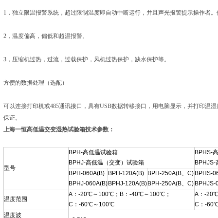
1，独立限温报警系统，超过限制温度即自动中断运行，并且声光报警提示操作者
2，温度偏高，偏低和超温报警。
3，压缩机过热，过流，过载保护，风机过热保护，缺水保护等。
方便的数据处理（选配）
可以连接打印机或485通讯接口，具有USB数据转移接口，用电脑显示，并打印温
保证。
上海一恒高低温交变湿热试验箱
技术参数：
BPH-高低温试验箱
BPHS
BPHJ-高低温（交变）试验箱
BPHJ
型号
BPH-060A(B)
BPH-120A(B)
BPH-250A(B、C)
BPHS-06
BPHJ-060A(B)
BPHJ-120A(B)
BPH-250A(B、C)
BPHJS-0
A：-20℃～100℃；B：-40℃～100℃；
A：-20
温度范围
C：-60℃～100℃
C：-60
温度波