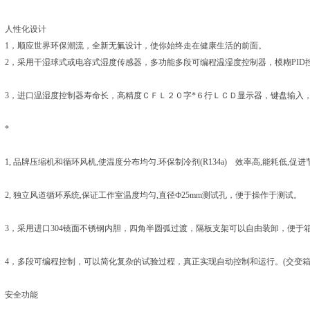
人性化设计
1，顺应世界环保潮流，全新无氟设计，使你始终走在健康生活的前面。
2，采用干湿球式或电容式湿度传感器，多功能多段可编程温湿度控制器，模糊PI
3，进口温湿度控制器寿命长，高精度ＣＦＬ２０字*６行ＬＣＤ显示器，键盘输入
*
1, 品牌压缩机和循环风机,使温度分布均匀.环保制冷剂(R134a) 效率高,能耗低,促进
2, 独立风道循环系统,保证工作室温度均匀,直径Ф25mm测试孔，便于操作于测试。
3，采用进口304镜面不锈钢内胆，四角半圆弧过渡，隔板支架可以自由装卸，便于
4，多段可编程控制，可以简化复杂的试验过程，真正实现自动控制和运行。(交变箱
安全功能