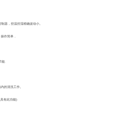
D控制器，控温控湿精确波动小。
，操作简单．
节能.
箱内的清洗工作。
具有此功能)