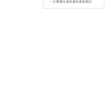
一文看懂合成色素快速检测仪
攻略：清洁、校准与系统检查要点