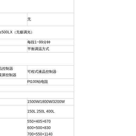
无
≤±500LX（无极调光）
每段1~99分钟
平衡调温方式
晶控制器
可程式液晶控制器
摸屏控制器
Pt100铂电阻
1500W/1800W/3200W
150L 250L 400L
550×405×670
600×500×830
700×550×1140