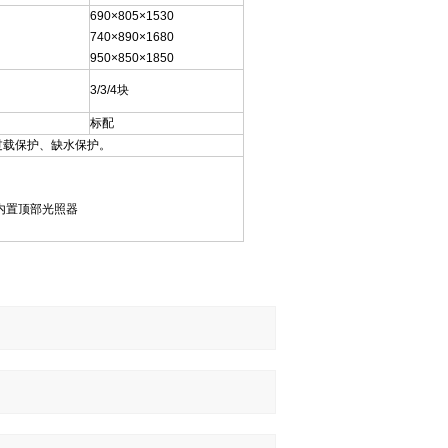
690×805×1530
740×890×1680
950×850×1850
3/3/4块
标配
过载保护、缺水保护。
，内置顶部光照器