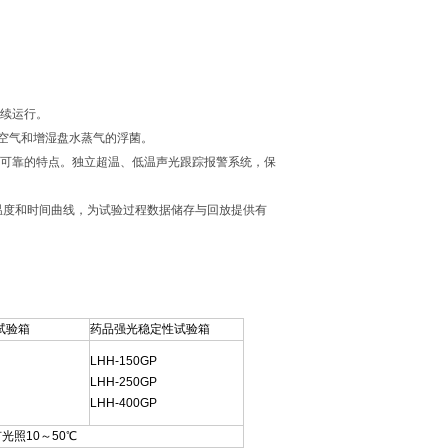
连续运行。
环空气和增湿盘水蒸气的浮菌。
全可靠的特点。独立超温、低温声光跟踪报警系统，保
录温度和时间曲线，为试验过程数据储存与回放提供有
试验箱
药品强光稳定性试验箱
LHH-150GP
LHH-250GP
LHH-400GP
光照10～50℃