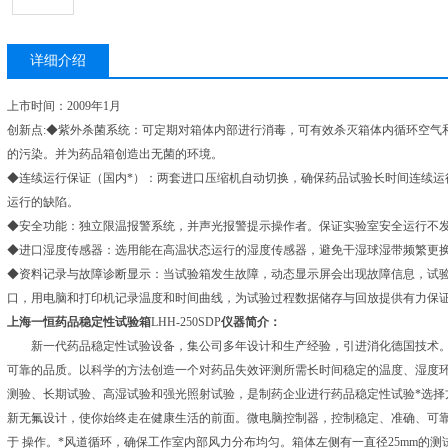
详细介绍
上市时间：2009年1月
创新点:◆紫外杀菌系统：可定期对箱体内部进行消毒，可有效杀灭箱体内循环空气
的污染。并为药品箱创造出无菌的环境。
◆连续运行保证（国内*）：两套进口压缩机自动切换，确保药品试验长时间连续运
运行的缺陷。
◆安全功能：独立限温报警系统，并声光报警提示操作者。保证实验室安全运行不
◆进口湿度传感器：选用能在高温状态运行的湿度传感器，避免干湿球湿带频繁更
◆资料记录与故障诊断显示：当试验箱发生故障，动态显示屏会出现故障信息，试验箱
口，用电脑和打印机记录温度和时间曲线，为试验过程数据储存与回放提供有力保
上海一恒药品稳定性试验箱
LHH-250SDP
仪器简介：
新一代药品稳定性试验设备，集公司多年设计和生产经验，引进消化德国技术。
可靠的品质。以科学的方法创造一个对药品失效评测所需长时间稳定的温度、湿度
测验、长期试验、高湿试验和强光照射试验，是制药企业进行药品稳定性试验*选择
新无氟设计，使你始终走在健康生活的前面。微电脑控制器，控制稳定、准确、可靠
于 操作。*风道循环，确保工作室内部风力分布均匀。箱体左侧有一直径25mm的