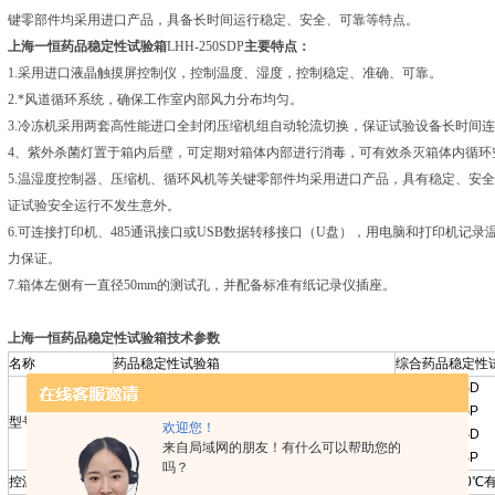
键零部件均采用进口产品，具备长时间运行稳定、安全、可靠等特点。
上海一恒药品稳定性试验箱
LHH-250SDP
主要特点：
1.采用进口液晶触摸屏控制仪，控制温度、湿度，控制稳定、准确、可靠。
2.*风道循环系统，确保工作室内部风力分布均匀。
3.冷冻机采用两套高性能进口全封闭压缩机组自动轮流切换，保证试验设备长时间
4、紫外杀菌灯置于箱内后壁，可定期对箱体内部进行消毒，可有效杀灭箱体内循
5.温湿度控制器、压缩机、循环风机等关键零部件均采用进口产品，具有稳定、安
证试验安全运行不发生意外。
6.可连接打印机、485通讯接口或USB数据转移接口（U盘），用电脑和打印机记
力保证。
7.箱体左侧有一直径50mm的测试孔，并配备标准有纸记录仪插座。
上海一恒药品稳定性试验箱技术参数
名称
药品稳定性试验箱
综合药品稳定性
LHH-150GSD
LHH-80SD
LHH-80SDP
LHH-150GSP
型号
LHH-150SD
LHH-150SDP
欢迎您！
LHH-250GSD
LHH-250SD
LHH-250SDP
来自局域网的朋友！有什么可以帮助您的
LHH-250GSP
吗？
控温范围
0~65℃
无光照4～50℃有