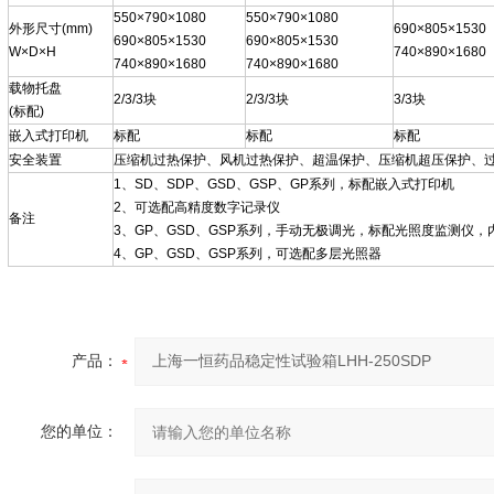
550×790×1080
550×790×1080
外形尺寸(mm)
690×805×1530
690×805×1530
690×805×1530
W×D×H
740×890×1680
740×890×1680
740×890×1680
载物托盘
2/3/3块
2/3/3块
3/3块
(标配)
嵌入式打印机
标配
标配
标配
安全装置
压缩机过热保护、风机过热保护、超温保护、压缩机超压保护、
1、SD、SDP、GSD、GSP、GP系列，标配嵌入式打印机
2、可选配高精度数字记录仪
备注
3、GP、GSD、GSP系列，手动无极调光，标配光照度监测仪
4、GP、GSD、GSP系列，可选配多层光照器
产品：
您的单位：