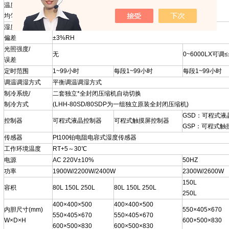
温度波动度/
±0.5℃/±2℃
均匀度
湿度范围/
40~95%RH/
偏差
±3%RH
光照强度/
无
0~6000LX可调
误差
定时范围
1~99小时
每段1~99小时
每段1~99小时
调温调湿方式
平衡调温调湿方式
制冷系统/
二套独立*全封闭压缩机自动切换
制冷方式
(LHH-80SD/80SDP为一组独立原装全封闭压缩机)
GSD：可程式液
控制器
可程式液晶控制器
可程式触摸屏控制器
GSP：可程式触
传感器
Pt100铂电阻电容式湿度传感器
工作环境温度
RT+5～30℃
电源
AC 220V±10%
50HZ
功率
1900W/2200W/2400W
2300W/2600W
150L
容积
80L 150L 250L
80L 150L 250L
250L
400×400×500
400×400×500
内胆尺寸(mm)
550×405×670
550×405×670
550×405×670
W×D×H
600×500×830
600×500×830
600×500×830