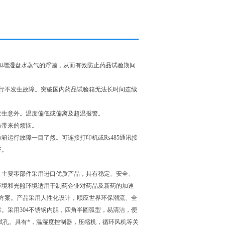
和增湿盘水蒸气的浮菌，从而有效防止药品试验期间
行不发生故障。突破国内药品试验箱无法长时间连续
发生意外。温度偏低或偏离及超温报警。
换带来的烦恼。
运行故障一目了然。可连接打印机或Rs485通讯接
证。
主要零部件采用进口优质产品，具有稳定、安全、
环境和光照环境适用于制药企业对药品及新药的加速
方案。产品采用人性化设计，顺应世界环保潮流、全
。采用304不锈钢内胆，四角半圆弧型，易清洁，便
测试孔。具有*，温湿度控制器，压缩机，循环风机等关