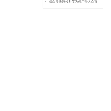
蛋白质快速检测仪为何广受大众喜
些方面找原因
爱？