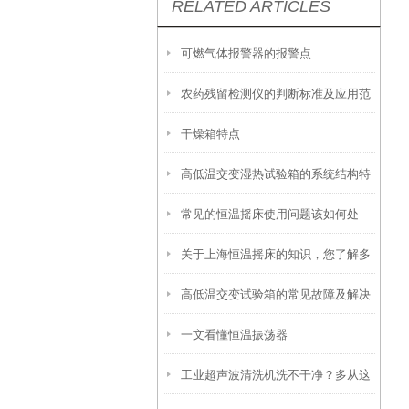
RELATED ARTICLES
可燃气体报警器的报警点
农药残留检测仪的判断标准及应用范
干燥箱特点
围
高低温交变湿热试验箱的系统结构特
常见的恒温摇床使用问题该如何处
点介绍
关于上海恒温摇床的知识，您了解多
理？
高低温交变试验箱的常见故障及解决
少？
一文看懂恒温振荡器
方法
工业超声波清洗机洗不干净？多从这