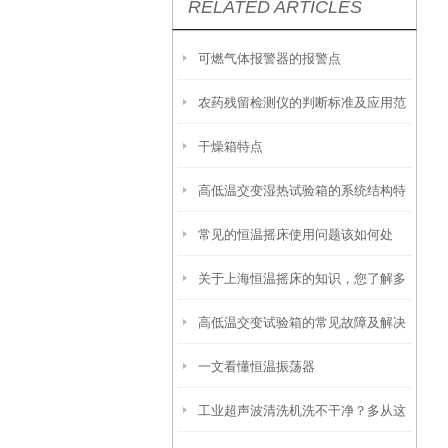
RELATED ARTICLES
可燃气体报警器的报警点
农药残留检测仪的判断标准及应用范
干燥箱特点
围
高低温交变湿热试验箱的系统结构特
常见的恒温摇床使用问题该如何处
点介绍
关于上海恒温摇床的知识，您了解多
理？
高低温交变试验箱的常见故障及解决
少？
一文看懂恒温振荡器
方法
工业超声波清洗机洗不干净？多从这