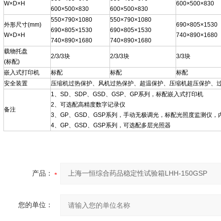
W×D×H
600×500×830
600×500×830
600×500×830
550×790×1080
550×790×1080
外形尺寸(mm)
690×805×1530
690×805×1530
690×805×1530
W×D×H
740×890×1680
740×890×1680
740×890×1680
载物托盘
2/3/3块
2/3/3块
3/3块
(标配)
嵌入式打印机
标配
标配
标配
安全装置
压缩机过热保护、风机过热保护、超温保护、压缩机超压保护、
1、SD、SDP、GSD、GSP、GP系列，标配嵌入式打印机
2、可选配高精度数字记录仪
备注
3、GP、GSD、GSP系列，手动无极调光，标配光照度监测仪
4、GP、GSD、GSP系列，可选配多层光照器
产品：
您的单位：