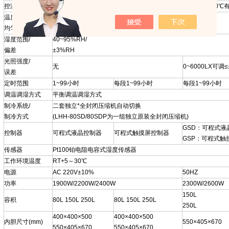
控温范围
0~65℃
无光照4～50℃有
温度波动度/
±0.5℃/±2℃
均匀度
湿度范围/
40~95%RH/
偏差
±3%RH
光照强度/
无
0~6000LX可调
误差
定时范围
1~99小时
每段1~99小时
每段1~99小时
调温调湿方式
平衡调温调湿方式
制冷系统/
二套独立*全封闭压缩机自动切换
制冷方式
(LHH-80SD/80SDP为一组独立原装全封闭压缩机)
GSD：可程式液
控制器
可程式液晶控制器
可程式触摸屏控制器
GSP：可程式触
传感器
Pt100铂电阻电容式湿度传感器
工作环境温度
RT+5～30℃
电源
AC 220V±10%
50HZ
功率
1900W/2200W/2400W
2300W/2600W
150L
容积
80L 150L 250L
80L 150L 250L
250L
400×400×500
400×400×500
内胆尺寸(mm)
550×405×670
550×405×670
550×405×670