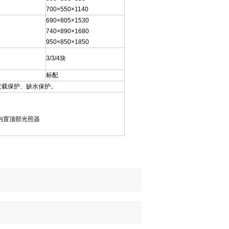
700×550×1140
690×805×1530
740×890×1680
950×850×1850
3/3/4块
标配
过载保护、缺水保护。
，内置顶部光照器