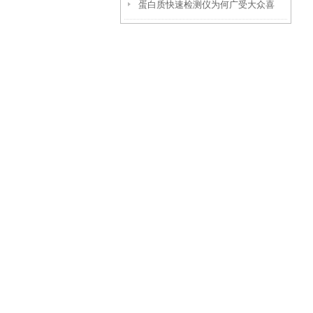
蛋白质快速检测仪为何广受大众喜
些方面找原因
爱？