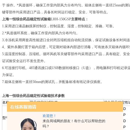
于 操作。*风道循环，确保工作室内部风力分布均匀。箱体左侧有一直径25mm的
键零部件均采用进口产品，具备长时间运行稳定、安全、可靠等特点。
上海一恒综合药品稳定性试验箱
LHH-150GSP
主要特点：
1.采用进口液晶触摸屏控制仪，控制温度、湿度，控制稳定、准确、可靠。
2.*风道循环系统，确保工作室内部风力分布均匀。
3.冷冻机采用两套高性能进口全封闭压缩机组自动轮流切换，保证试验设备长时间
4、紫外杀菌灯置于箱内后壁，可定期对箱体内部进行消毒，可有效杀灭箱体内循
5.温湿度控制器、压缩机、循环风机等关键零部件均采用进口产品，具有稳定、安
证试验安全运行不发生意外。
6.可连接打印机、485通讯接口或USB数据转移接口（U盘），用电脑和打印机记
力保证。
7.箱体左侧有一直径50mm的测试孔，并配备标准有纸记录仪插座。
上海一恒综合药品稳定性试验箱技术参数
名称
药品稳定性试验箱
综合药品稳定性
LHH-150GSD
LHH-80SD
LHH-80SDP
LHH-150GSP
欢迎您！
型号
LHH-150SD
LHH-150SDP
来自局域网的朋友！有什么可以帮助您的
LHH-250GSD
LHH-250SD
LHH-250SDP
吗？
LHH-250GSP