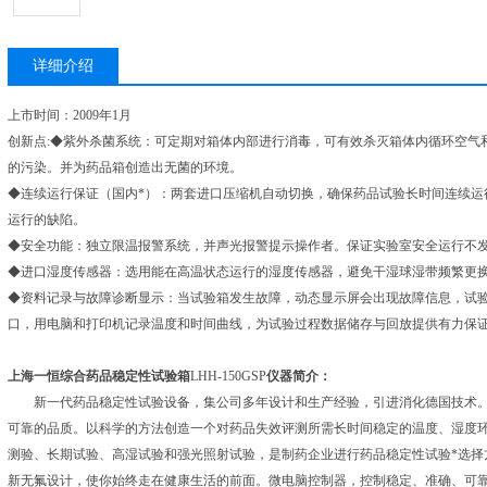
详细介绍
上市时间：2009年1月
创新点:◆紫外杀菌系统：可定期对箱体内部进行消毒，可有效杀灭箱体内循环空气
的污染。并为药品箱创造出无菌的环境。
◆连续运行保证（国内*）：两套进口压缩机自动切换，确保药品试验长时间连续运
运行的缺陷。
◆安全功能：独立限温报警系统，并声光报警提示操作者。保证实验室安全运行不
◆进口湿度传感器：选用能在高温状态运行的湿度传感器，避免干湿球湿带频繁更
◆资料记录与故障诊断显示：当试验箱发生故障，动态显示屏会出现故障信息，试验箱
口，用电脑和打印机记录温度和时间曲线，为试验过程数据储存与回放提供有力保
上海一恒综合药品稳定性试验箱
LHH-150GSP
仪器简介：
新一代药品稳定性试验设备，集公司多年设计和生产经验，引进消化德国技术。
可靠的品质。以科学的方法创造一个对药品失效评测所需长时间稳定的温度、湿度
测验、长期试验、高湿试验和强光照射试验，是制药企业进行药品稳定性试验*选择
新无氟设计，使你始终走在健康生活的前面。微电脑控制器，控制稳定、准确、可靠