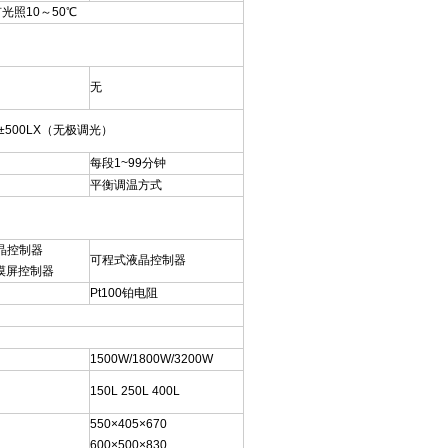
光照10～50℃
无
≤±500LX（无极调光）
每段1~99分钟
平衡调温方式
晶控制器
可程式液晶控制器
摸屏控制器
Pt100铂电阻
1500W/1800W/3200W
150L 250L 400L
550×405×670
600×500×830