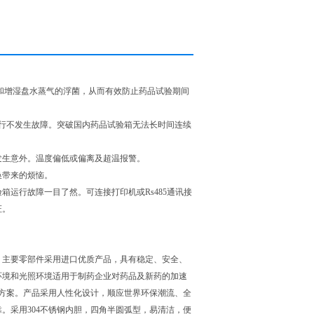
和增湿盘水蒸气的浮菌，从而有效防止药品试验期间
行不发生故障。突破国内药品试验箱无法长时间连续
发生意外。温度偏低或偏离及超温报警。
换带来的烦恼。
运行故障一目了然。可连接打印机或Rs485通讯接
证。
主要零部件采用进口优质产品，具有稳定、安全、
环境和光照环境适用于制药企业对药品及新药的加速
方案。产品采用人性化设计，顺应世界环保潮流、全
。采用304不锈钢内胆，四角半圆弧型，易清洁，便