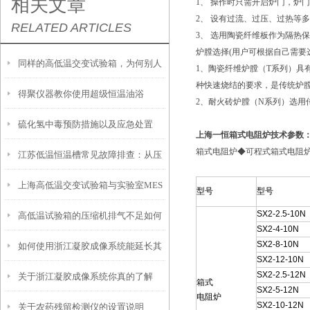
相关文章
1、 操作时只需开启炉门，炉
2、 设有过流、过压、过热等
RELATED ARTICLES
3、 选用陶瓷纤维板作为隔热
炉膛选择(用户可根据自己需要
同样的高低温交变试验箱，为何别人
1、陶瓷纤维炉膛（T系列）具
种快速烧结的要求，是传统炉
得聚仪器教你使用超级恒温油浴
的使用寿命这么长？
2、耐火砖炉膛（N系列）选用
硫化氢中毒预防措施以及应急处置
上海一恒箱式电阻炉技术参数
箱式电阻炉◆可程式箱式电阻
江苏低温恒温槽常见故障排查：从压
上海高低温交变试验箱与实验室MES
缩机不启动到温度漂移
型号
型号
SX2-2.5-10N
高低温试验箱的压缩机排气不足如何
系统对接的实施要点
SX2-4-10N
SX2-8-10N
如何使用浙江凝胶成像系统能延长其
解决？
SX2-12-10N
SX2-2.5-12N
关于浙江凝胶成像系统你真的了解
使用寿命？
箱式
SX2-5-12N
电阻炉
SX2-10-12N
关于农药残留检测仪的设置说明
吗？