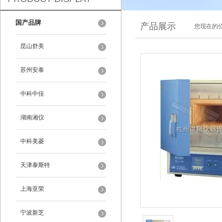
国产品牌
产品展示
您现在的位
昆山舒美
苏州安泰
中科中佳
湖南湘仪
中科美菱
天津泰斯特
上海亚荣
宁波新芝