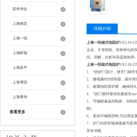
苏州净化
上海精宏
详细介绍
上海一恒
上海一恒箱式电阻炉
SX2-10-12
企业、大专院校、科研单位的
上海昕瑞
结、溶解、分析等高温加热用
上海一恒箱式电阻炉
SX2-10-12
上海良平
1、 *的炉门设计，使开门操
2、 微电脑PID控制器，操作
上海博迅
3、 耐腐蚀轻质炉膛，确保经
4、 *的门密封使得热量损失z
上海菁华
5、 可编程液晶控制器，30
能）
查看更多
6、 多段可编程控制,可以简
7、 炉门内胆和箱体面板均采
安全功能