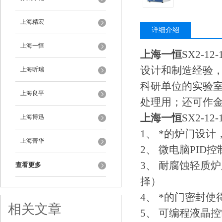
上海精宏
详细介绍
上海一恒
上海一恒
SX2-12-
设计和制造经验
上海昕瑞
科研单位的实验
上海良平
处理用；还可作
上海一恒
SX2-12-
上海博迅
1、 *的炉门设
上海菁华
2、 微电脑PI
3、 耐腐蚀轻质
查看更多
择）
4、 *的门密封
相关文章
5、 可编程液晶