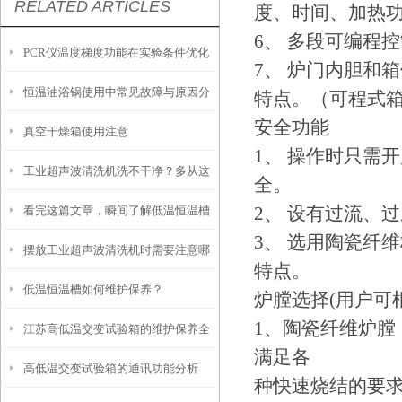
RELATED ARTICLES
度、时间、加热
6、 多段可编程
PCR仪温度梯度功能在实验条件优化
7、 炉门内胆和
恒温油浴锅使用中常见故障与原因分
中的使用技巧
特点。（可程式
安全功能
真空干燥箱使用注意
析
1、 操作时只需
工业超声波清洗机洗不干净？多从这
全。
2、 设有过流、
看完这篇文章，瞬间了解低温恒温槽
些方面找原因
3、 选用陶瓷纤
摆放工业超声波清洗机时需要注意哪
了！
特点。
低温恒温槽如何维护保养？
些要点？
炉膛选择(用户可
1、陶瓷纤维炉膛
江苏高低温交变试验箱的维护保养全
满足各
高低温交变试验箱的通讯功能分析
攻略：清洁、校准与系统检查要点
种快速烧结的要