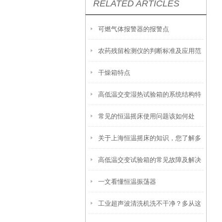
RELATED ARTICLES
可燃气体报警器的报警点
农药残留检测仪的判断标准及应用范
干燥箱特点
围
高低温交变湿热试验箱的系统结构特
常见的恒温摇床使用问题该如何处
点介绍
关于上海恒温摇床的知识，您了解多
理？
高低温交变试验箱的常见故障及解决
少？
一文看懂恒温振荡器
方法
工业超声波清洗机洗不干净？多从这