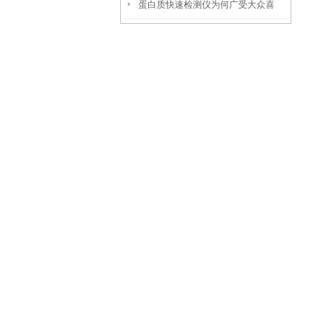
蛋白质快速检测仪为何广受大众喜
些方面找原因
爱？