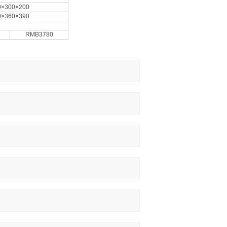
0×300×200
0×360×390
RMB3780