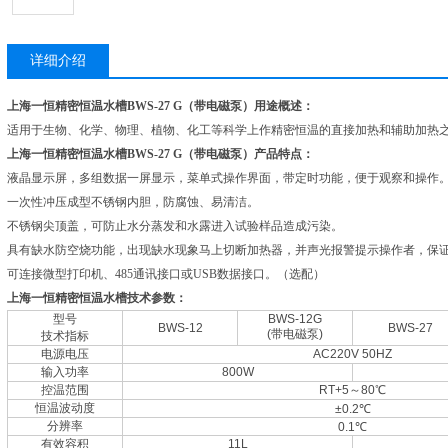
详细介绍
上海一恒精密恒温水槽BWS-27 G（带电磁泵）
用途概述：
适用于生物、化学、物理、植物、化工等科学上作精密恒温的直接加热和辅助加热
上海一恒精密恒温水槽BWS-27 G（带电磁泵）
产品特点：
液晶显示屏，多组数据一屏显示，菜单式操作界面，带定时功能，便于观察和操作
一次性冲压成型不锈钢内胆，防腐蚀、易清洁。
不锈钢尖顶盖，可防止水分蒸发和水露进入试验样品造成污染。
具有缺水防空烧功能，出现缺水现象马上切断加热器，并声光报警提示操作者，保
可连接微型打印机、485通讯接口或USB数据接口。（选配）
上海一恒精密恒温水槽
技术参数：
型号
BWS-12G
BWS-12
BWS-27
(带电磁泵)
技术指标
电源电压
AC220V 50HZ
输入功率
800W
控温范围
RT+5～80℃
恒温波动度
±0.2℃
分辨率
0.1℃
有效容积
11L