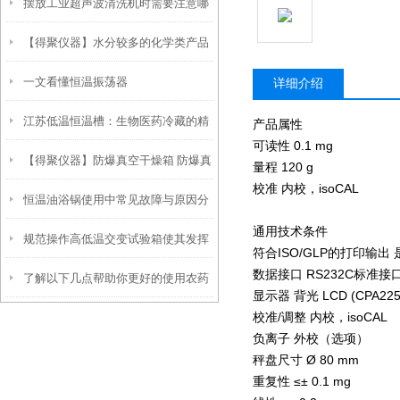
摆放工业超声波清洗机时需要注意哪
吗？
【得聚仪器】水分较多的化学类产品
些要点？
一文看懂恒温振荡器
在干燥箱内测定
详细介绍
江苏低温恒温槽：生物医药冷藏的精
产品属性
可读性 0.1 mg
【得聚仪器】防爆真空干燥箱 防爆真
准控温设备
量程 120 g
校准 内校，isoCAL
恒温油浴锅使用中常见故障与原因分
空烘箱可用于哪些行业？
通用技术条件
规范操作高低温交变试验箱使其发挥
析
符合ISO/GLP的打印输
数据接口 RS232C标准接
了解以下几点帮助你更好的使用农药
实效
显示器 背光 LCD (CPA2
校准/调整 内校，isoCAL
残留检测仪
负离子 外校（选项）
秤盘尺寸 Ø 80 mm
重复性 ≤± 0.1 mg