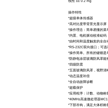
线性 ≤± 0.2 mg
操作特性
*超级单体传感器
*高对比度带背景光显示屏
*操作理念：简单易懂的菜
*内置、电机驱动校准砝码
*由时间和温度触发的全自动
*RS-232C双向接口；
*操作简单。所有的键都是
*防静电涂层玻璃防风罩能
*四级防震
*五面玻璃防风罩，视野清
*动态温度补偿
*全自动故障诊断
*超载保护
*应用程序：计数、动物称
*40MHz高速微处理器MC1
*下部吊钩，满足大体积称