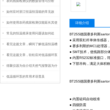
农药残留检测仪的数据管理与分析
如何应对浙江恒温恒湿箱的常见故
如何使用农药残留检测仪能延长其使
障？
详细介绍
常见的恒温摇床使用问题该如何处
用寿命？
BT25S德国赛多利斯sart
● 采用双杠杆单体传感器
看完这篇文章，瞬间了解低温恒温槽
理？
● 赛多利斯的MC1处理
● SMT技术，使线路部
看完这篇文章，轻松应对低温循环泵
了！
● 内置RS232标准接口
● 下部吊钩，满足大体积
得聚仪器为你介绍天然气报警器为什
各种故障！
低温循环泵的常用术语普及
么要设置两级报警？有何好处
BT25S德国赛多利斯sart
● 内置砝码自动校准
● 四级防震