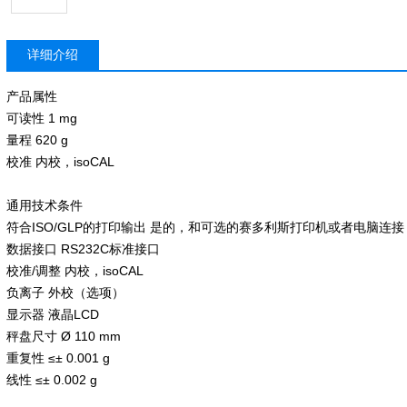
详细介绍
产品属性
可读性 1 mg
量程 620 g
校准 内校，isoCAL
通用技术条件
符合ISO/GLP的打印输出 是的，和可选的赛多利斯打印机或者电脑连接
数据接口 RS232C标准接口
校准/调整 内校，isoCAL
负离子 外校（选项）
显示器 液晶LCD
秤盘尺寸 Ø 110 mm
重复性 ≤± 0.001 g
线性 ≤± 0.002 g