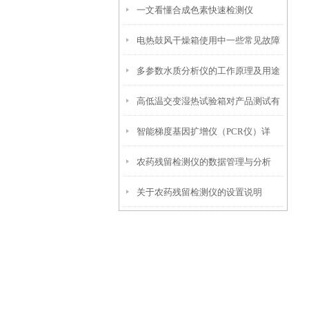
一文看懂合成色素快速检测仪
光、加热盖三项年度校准要点
电热鼓风干燥箱使用中一些常见故障
多参数水质分析仪的工作原理及用途
分析
高低温交变湿热试验箱对产品测试有
智能梯度基因扩增仪（PCR仪）详
哪些优势？
农药残留检测仪的数据管理与分析
解：核心优势、应用场景及科学选购
关于农药残留检测仪的设置说明
指南