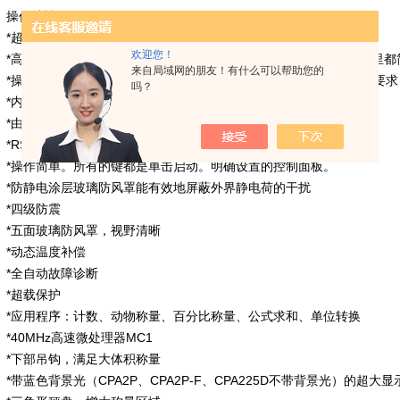
操作特性
*超级单体传感器
欢迎您！
*高对比度带背景光显示屏，15mm字符高度；任何光照条件的房间里都
来自局域网的朋友！有什么可以帮助您的
*操作理念：简单易懂的菜单文字提示，指导您方便地配置个人具体要求
吗？
*内置、电机驱动校准砝码：一键操作
*由时间和温度触发的全自动校准和调整功能isoCAL
*RS-232C双向接口；可选赛多利斯电缆连接天平和USB接口
*操作简单。所有的键都是单击启动。明确设置的控制面板。
*防静电涂层玻璃防风罩能有效地屏蔽外界静电荷的干扰
*四级防震
*五面玻璃防风罩，视野清晰
*动态温度补偿
*全自动故障诊断
*超载保护
*应用程序：计数、动物称量、百分比称量、公式求和、单位转换
*40MHz高速微处理器MC1
*下部吊钩，满足大体积称量
*带蓝色背景光（CPA2P、CPA2P-F、CPA225D不带背景光）的超大