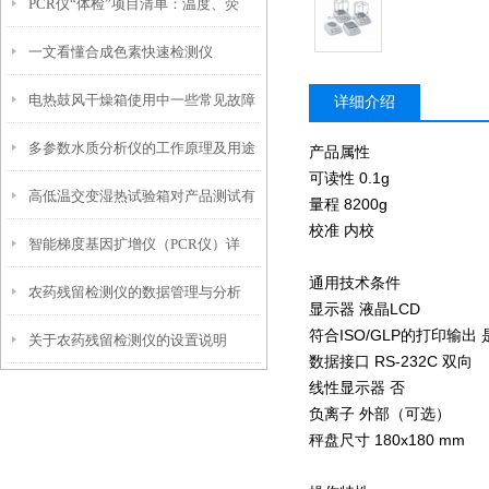
PCR仪“体检”项目清单：温度、荧
方法
一文看懂合成色素快速检测仪
光、加热盖三项年度校准要点
电热鼓风干燥箱使用中一些常见故障
详细介绍
多参数水质分析仪的工作原理及用途
分析
产品属性
可读性 0.1g
高低温交变湿热试验箱对产品测试有
量程 8200g
校准 内校
智能梯度基因扩增仪（PCR仪）详
哪些优势？
通用技术条件
农药残留检测仪的数据管理与分析
解：核心优势、应用场景及科学选购
显示器 液晶LCD
符合ISO/GLP的打印输
关于农药残留检测仪的设置说明
指南
数据接口 RS-232C 双向
线性显示器 否
负离子 外部（可选）
秤盘尺寸 180x180 mm