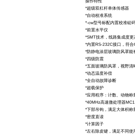
操作特性
*超级双杠杆单体传感器
*自动校准系统
*-cw型号标配内置校准砝
*前置水平仪
*SMT技术，线路集成度更
*内置RS-232C接口，符合
*防静电涂层玻璃防风罩能
*四级防震
*五面玻璃防风罩，视野清
*动态温度补偿
*全自动故障诊断
*超载保护
*应用程序：计数、动物
*40MHz高速微处理器M
*下部吊钩，满足大体积称
*密度直读
*计算因子
*左右除皮键，满足不同使