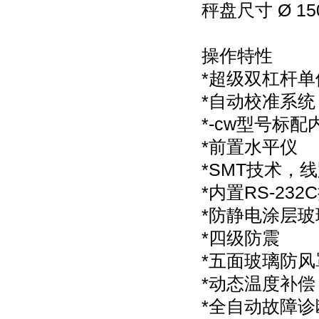
秤盘尺寸 Ø 15
操作特性
*超级双杠杆
*自动校准系统
*-cw型号标
*前置水平仪
*SMT技术，
*内置RS-23
*防静电涂层
*四级防震
*五面玻璃防
*动态温度补偿
*全自动故障诊