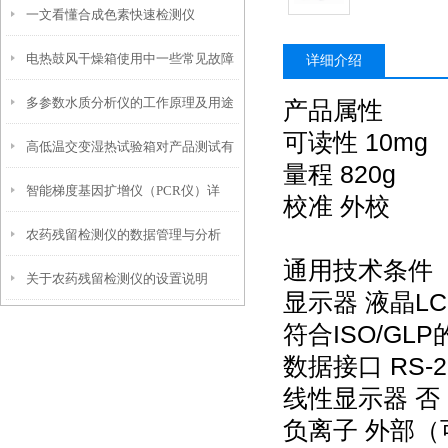
一文看懂合成色素快速检测仪
光、加热盖三项年度校准要点
电热鼓风干燥箱使用中一些常见故障
详细介绍
多参数水质分析仪的工作原理及用途
产品属性
分析
可读性 10mg
高低温交变湿热试验箱对产品测试有
量程 820g
智能梯度基因扩增仪（PCR仪）详
哪些优势？
校准 外校
农药残留检测仪的数据管理与分析
解：核心优势、应用场景及科学选购
通用技术条件
关于农药残留检测仪的设置说明
指南
显示器 液晶LC
符合ISO/G
数据接口 RS-2
线性显示器 否
负离子 外部（