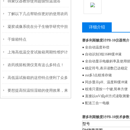
得聚仪器教你使用超级恒温油浴
光、加热盖三项年度校准要点
了解以下几点帮助你更好的使用农药
凝胶成像系统在分子生物学研究中担
残留检测仪
详细介绍
干燥箱特点
当着重要角色
赛多利斯酸度计PB-10仪器简介
● 全自动温度补偿
上海高低温交变试验箱周期性维护计
● 自动识别3组16种缓冲液
● 全自动显示电极斜率及使用
农药残留检测仪竟有这么多特点！
划：日/月/季/年度保养项目一览
● 稳定符号,表示读数已达稳定
● zui多3点校准存储
高低温试验箱的这些特点便利了众多
● 同步显示pH、温度和缓冲液
● 校准只需按一个键,简单方便
要想提高恒温恒湿箱的使用效果，来
行业
● 直接以mV或pH方式读取测量
● 配送三合一电极
看看这些！
赛多利斯酸度计PB-10技术参数
型号