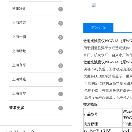
苏州净化
上海精宏
详细介绍
上海一恒
散射光浊度仪WGZ-1A（原WGZ
用于测量悬浮于水或透明液体
上海昕瑞
水厂、矿泉水厂、自来水厂等
散射光浊度仪WGZ-1A（原WGZ
上海良平
外形小巧美观，工作稳定免维
大屏幕LCD数字清晰显示，采
上海博迅
可靠的定位结构及高精度光路
色度补偿，有效避免试样颜色
上海菁华
高强度长寿命光源，无更换之忧
技术指标
查看更多
WGZ-
产品型号
(原WG
测定原理
90°
zui小示值（NTU）
0.01