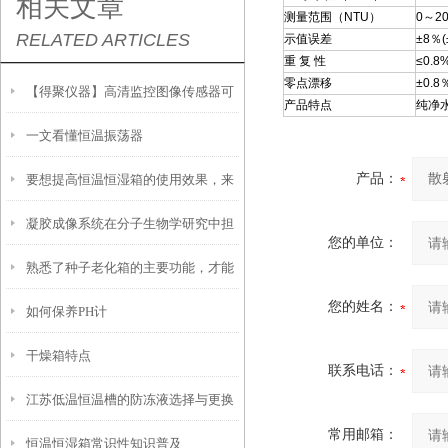
相关文章
测量范围（NTU）
0～2
RELATED ARTICLES
示值误差
±8％(
重 复 性
≤0.8
零点漂移
±0.8
【得聚仪器】高清监控图像传感器可
产品特点
纯净
一文看懂恒温振荡器
在得聚防潮箱储存
产品：
要想提高恒温恒湿箱的使用效果，来
凝胶成像系统在分子生物学研究中担
看看这些！
您的单位：
熟悉了种子老化箱的主要功能，才能
当着重要角色
您的姓名：
如何保养PH计
更好地使用它
干燥箱特点
联系电话：
江苏低温恒温槽的防冻液选择与更换
常用邮箱：
恒温恒湿箱常识性知识普及
周期建议