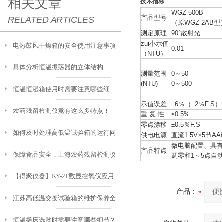
相关文章
技术指标
WGZ-500B
产品型号
RELATED ARTICLES
（原WGZ-2AB型
测定原理
90°散射光
zui小示值
电热鼓风干燥箱的安全使用注意事项
0.01
（NTU）
具体分析恒温振荡器的立体结构
有哪些？
测量范围
0～50
(NTU)
0～500
恒温恒湿箱使用时需要注意哪些细
示值误差
±6％（±2％F.S）
农药残留检测仪竟有这么多特点！
节？
重 复 性
≤0.5%
零点漂移
±0.5％F.S
如何及时处理高低温试验箱的运行问
供电电源
直流1.5V×5节AA
微电脑配置、具
产品特点
保障食品安全，上海农药残留检测仪
题？
调零和1～5点自
【得聚仪器】KY-2F数显控氧仪应用
助力农产品监管
产品：
江苏高低温交变试验箱的维护保养全
恒温摇床选购时需要注意哪些细节？
攻略：清洁、校准与系统检查要点