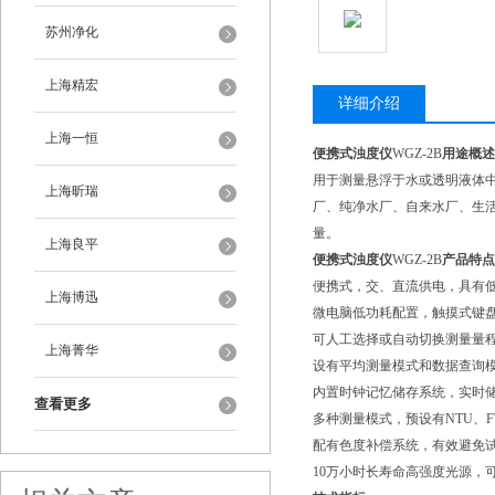
苏州净化
上海精宏
详细介绍
上海一恒
便携式浊度仪
WGZ-2B
用途概
用于测量悬浮于水或透明液体
上海昕瑞
厂、纯净水厂、自来水厂、生
量。
上海良平
便携式浊度仪
WGZ-2B
产品特
便携式，交、直流供电，具有低
上海博迅
微电脑低功耗配置，触摸式键
可人工选择或自动切换测量量程
上海菁华
设有平均测量模式和数据查询
内置时钟记忆储存系统，实时储
查看更多
多种测量模式，预设有NTU、FTU
配有色度补偿系统，有效避免
10万小时长寿命高强度光源，