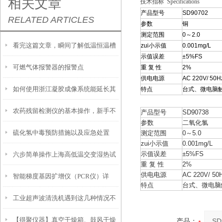
相关文章
技术指标 Specifications
产品型号
SD90702
RELATED ARTICLES
参数
铜
测定范围
0～2.0
看完这篇文章，瞬间了解低温恒温槽
zui小示值
0.001mg/L
示值误差
±5%FS
可燃气体报警器的报警点
重 复 性
2%
了！
供电电源
AC 220V/ 50H
如何使用浙江凝胶成像系统能延长其
特点
台式、微电脑
农药残留检测仪的基本操作，新手不
使用寿命？
产品型号
SD90738
参数
二氧化氯
硫化氢中毒预防措施以及应急处置
测定范围
0～5.0
得不看！
zui小示值
0.001mg/L
示值误差
±5%FS
六步简单操作上海高低温交变湿热试
重 复 性
2%
供电电源
AC 220V/ 50
智能梯度基因扩增仪（PCR仪）详
验箱
特点
台式、微电脑
工业超声波清洗机遇到这几种情况不
解：核心优势、应用场景及科学选购
【得聚仪器】真空干燥箱、鼓风干燥
要慌！
产品：
指南