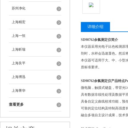
苏州净化
上海精宏
详细介绍
上海一恒
SD90762余氯测定仪
简介
本仪器采用光电子比色检测原
上海昕瑞
剂时，水样会迅速显色。然后
本仪器可适用于大、中、小型
上海良平
质标准要求。
上海博迅
SD90762余氯测定仪
产品特点Produ
微电脑，触摸式键盘，带背光L
上海菁华
具有数据非线性处理及数据平
具备自定义曲线校准功能，预
查看更多
可靠的定位结构及特制高强度
融合多项自主设计成果，技术良好，