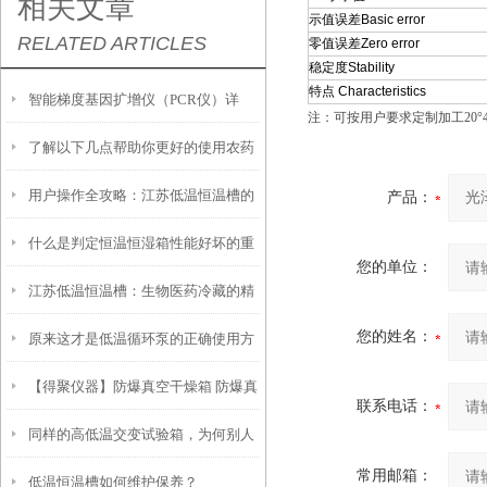
相关文章
示值误差Basic error
RELATED ARTICLES
零值误差Zero error
稳定度Stability
特点 Characteristics
智能梯度基因扩增仪（PCR仪）详
注：可按用户要求定制加工20°45
了解以下几点帮助你更好的使用农药
解：核心优势、应用场景及科学选购
用户操作全攻略：江苏低温恒温槽的
残留检测仪
产品：
指南
什么是判定恒温恒湿箱性能好坏的重
设定、使用与注意事项
您的单位：
江苏低温恒温槽：生物医药冷藏的精
要参数？
您的姓名：
原来这才是低温循环泵的正确使用方
准控温设备
【得聚仪器】防爆真空干燥箱 防爆真
法！
联系电话：
同样的高低温交变试验箱，为何别人
空烘箱可用于哪些行业？
常用邮箱：
低温恒温槽如何维护保养？
的使用寿命这么长？