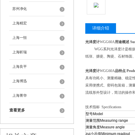
苏州净化
上海精宏
详细介绍
上海一恒
光泽度计
WGG60A
用途概述 Summa
WGG系列光泽度计是根据ISO2
上海昕瑞
纸张、搪瓷、陶瓷、石材饰面
上海良平
光泽度计
WGG60A
品特点 Product
具有功耗小、测量精确、稳定
上海博迅
采用便携式、密码包装箱，测
流线形外型设计，简洁的操作
上海菁华
技术指标 Specifications
查看更多
型号Model
测量范围Measuring range
测量角度Measure angle
zui小示值Minimum readout