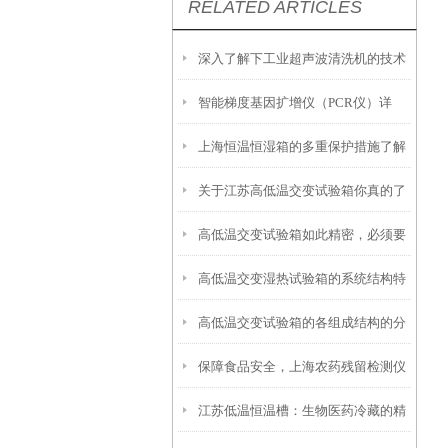
RELATED ARTICLES
深入了解下工业超声波清洗机的技术
智能梯度基因扩增仪（PCR仪）详
原理
上海恒温恒湿箱的多重保护措施了解
解：核心优势、应用场景及科学选购
关于江苏高低温交变试验箱你真的了
指南
高低温交变试验箱如此精密，必须要
解吗？
高低温交变湿热试验箱的系统结构特
小心呵护
高低温交变试验箱的各组成结构的分
点介绍
保障食品安全，上海农药残留检测仪
工
江苏低温恒温槽：生物医药冷藏的精
助力农产品监管