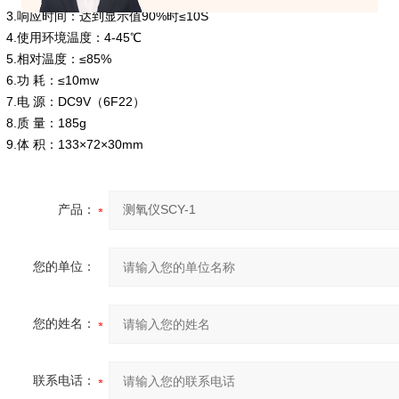
3.响应时间：达到显示值90%时≤10S
4.使用环境温度：4-45℃
5.相对温度：≤85%
6.功 耗：≤10mw
7.电 源：DC9V（6F22）
8.质 量：185g
9.体 积：133×72×30mm
产品：
您的单位：
您的姓名：
联系电话：