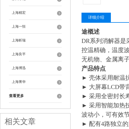
上海精宏
详细介绍
上海一恒
途概述
DR系列消解器是
上海昕瑞
控温精确，温度波
上海良平
无机物、金属离
产品特点
上海博迅
► 壳体采用耐温
上海菁华
► 大屏幕LCD
► 采用全密封长
查看更多
► 采用智能加热
波动小，可有效
相关文章
► 配有4路独立