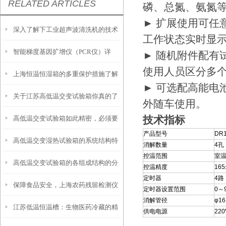
RELATED ARTICLES
磷、总氮、氨氮
► 扩展使用可任
深入了解下工业超声波清洗机的技术
工作状态实时显
智能梯度基因扩增仪（PCR仪）详
原理
► 随机附件配有
使用人员区分多
上海恒温恒湿箱的多重保护措施了解
解：核心优势、应用场景及科学选购
► 可选配高能电
关于江苏高低温交变试验箱你真的了
指南
外随车使用。
技术指标
高低温交变试验箱如此精密，必须要
解吗？
产品型号
DR
高低温交变湿热试验箱的系统结构特
小心呵护
消解数量
4孔
控温范围
室温
高低温交变试验箱的各组成结构的分
点介绍
控温精度
165
定时器
4路
保障食品安全，上海农药残留检测仪
工
定时器设置范围
0～
消解管径
φ1
江苏低温恒温槽：生物医药冷藏的精
助力农产品监管
供电电源
22