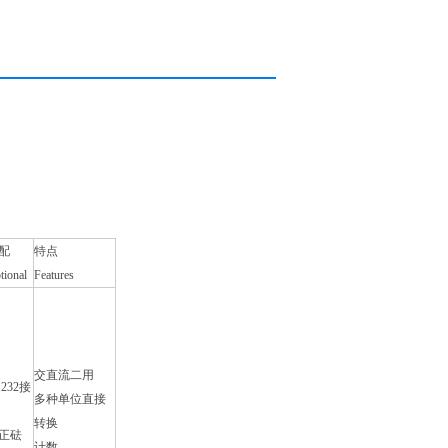
配
特点
tional
Features
交直流二用
S232接
多种单位直接
转换
正砝
计数