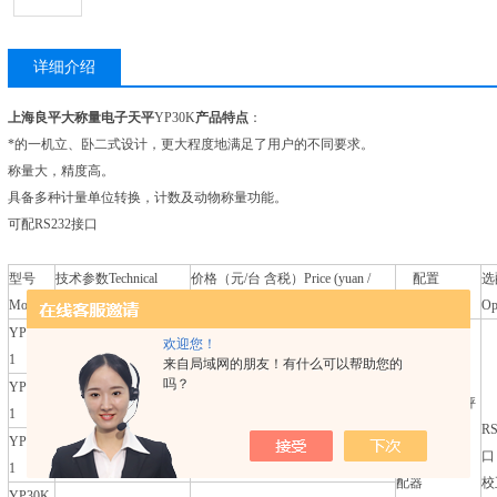
详细介绍
上海良平大称量电子天平
YP30K
产品特点
：
*的一机立、卧二式设计，更大程度地满足了用户的不同要求。
称量大，精度高。
具备多种计量单位转换，计数及动物称量功能。
可配RS232接口
型号
技术参数Technical
价格（元/台 含税）Price (yuan /
配置
选
Model
parameters
Taiwan tax)
Configuration
Op
YP10K-
欢迎您！
10kg/0.1g
3800
1
来自局域网的朋友！有什么可以帮助您的
吗？
YP15K-
15kg /0.1g
4100
290*280mm秤
1
盘
R
YP20K-
20kg /0.1g
4300
9-12V电源适
口
1
配器
校
YP30K-