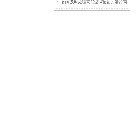
如何及时处理高低温试验箱的运行问
残留检测仪
题？