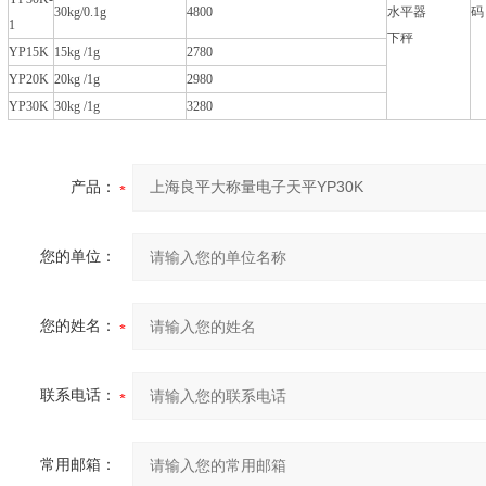
30kg/0.1g
4800
水平器
码
1
下秤
YP15K
15kg /1g
2780
YP20K
20kg /1g
2980
YP30K
30kg /1g
3280
产品：
您的单位：
您的姓名：
联系电话：
常用邮箱：