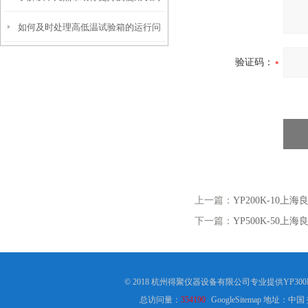
如何及时处理高低温试验箱的运行问
残留检测仪
题？
验证码：
上一篇：
YP200K-10上
下一篇：
YP500K-50上
© 2018 杭州得聚仪器设备有限公司专业提供YP30
总访问量：
354190
GoogleSitemap
地址：中国