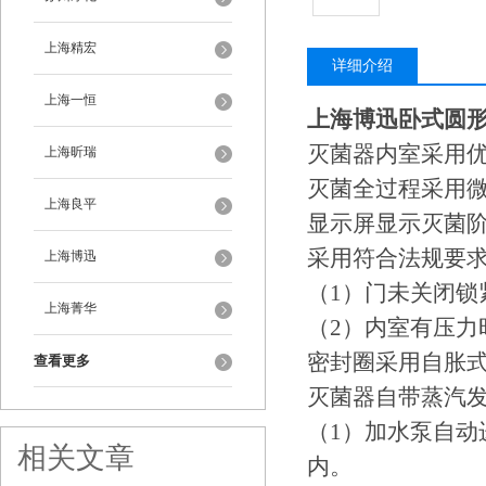
上海精宏
详细介绍
上海一恒
上海博迅卧式圆形
灭菌器内室采用
上海昕瑞
灭菌全过程采用
上海良平
显示屏显示灭菌
采用符合法规要
上海博迅
（1）门未关闭锁
上海菁华
（
2
）内室有压力
密封圈采用自胀
查看更多
灭菌器自带蒸汽
（
1
）加水泵自动
相关文章
内。