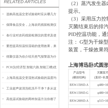
RELATED ARTICLES
（
2
）蒸汽发生器
提示。
选购高低温交变试验箱时应从哪几方
（
3
）采用压力控
保障食品安全，上海农药残留检测仪
面考虑？
灭菌结束后的排
PID
控温功能，通
各行业对农药残留检测仪的需求及使
助力农产品监管
注：
G
型为干燥
要想提高恒温恒湿箱的使用效果，来
用情况了解
装置，干燥效果
得聚仪器为你介绍天然气报警器为什
看看这些！
上海博迅卧式圆
PCR仪(经济型,智能六路,智能三槽)优
么要设置两级报警？有何好处
产品型号
灭菌室
(横担结构)
(直径×长度
上海高低温交变湿热试验箱的温度均
势特点
BXW-150SD-A
φ480×10
工业超声波清洗机洗不干净？多从这
匀性如何？
BXW-150SD-G
φ480×10
高低温试验箱的两种加温方法你都了
些方面找原因
BXW-200SD-A
φ515×10