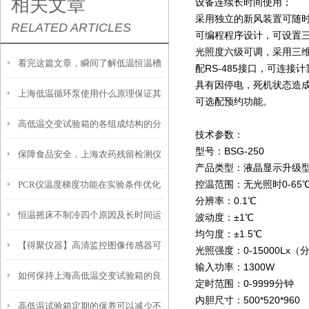
相关文章
设备连续长时间使用；
采用独立的新风装置可随
RELATED ARTICLES
可编程程序设计，可设置
光照度六级可调，采用三
看完这篇文章，瞬间了解低温恒温槽
配RS-485接口，可连接
具有因停电，死机状态造
上海低温循环泵使用什么原理保证其
了！
可选配预约功能。
高低温交变试验箱的各组成结构的分
性能优异？
技术参数：
型号：BSG-250
保障食品安全，上海农药残留检测仪
工
产品类型：液晶显示升级
控温范围：无光照时0-65℃
PCR仪温度梯度功能在实验条件优化
助力农产品监管
分辨率：0.1℃
恒温摇床不制冷四个原因及长时间运
中的使用技巧
波动度：±1℃
均匀度：±1.5℃
【得聚仪器】高清监控图像传感器可
行注意点
光照强度：0-15000Lx
输入功率：1300W
如何保持上海高低温交变试验箱的良
在得聚防潮箱储存
定时范围：0-9999分钟
内胆尺寸：500*520*960
高低温试验箱定期的保养可以减少不
好工作状态？