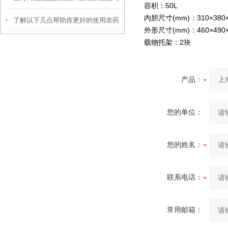
容积：50L
内胆尺寸(mm)：310×380×
了解以下几点帮助你更好的使用农药
匀性如何？
外形尺寸(mm)：460×490×
载物托架：2块
残留检测仪
产品：
您的单位：
您的姓名：
联系电话：
常用邮箱：