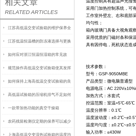
相关文章
温度控制具有超温声光报
采用门加热控制系统，可
RELATED ARTICLES
工作室外壁左、右和底部
均匀性；
江苏高低温交变试验箱的维护保养全
箱内玻璃门具备大视角观
采用优质的门磁封条和保温
江苏低温恒温槽的防冻液选择与更换
攻略：清洁、校准与系统检查要点
具有因停电，死机状态造
如何应对浙江恒温恒湿箱的常见故
周期建议
技术参数：
规范操作高低温交变试验箱使其发挥
障？
型号：GSP-9050MBE
产品类型：微电脑普通型
如何保持上海高低温交变试验箱的良
实效
电源电压：AC 220V±10%/
高低温试验箱的压缩机排气不足如何
好工作状态？
加热方式：水套式
控温范围：室温+5℃-65℃
一款带加热功能的真空干燥箱
解决？
温度分辨率：0.1℃
温度波动度：±0.2℃~±0.5
农药残留检测仪定期的保养可以减少
温度均匀度：±0.2℃~±0.5
输入功率：≤430W
上海高低温交变湿热试验箱的温度均
不必要的损失