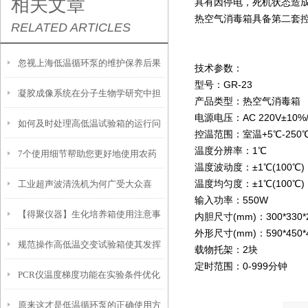
相关文章
具有因停电，死机状态造
热空气消毒箱具备第二套
RELATED ARTICLES
忽视上海低温循环泵的维护保养后果
技术参数：
型号：GR-23
凝胶成像系统在分子生物学研究中担
很严重
产品类型：热空气消毒箱
电源电压：AC 220V±10%/
如何及时处理高低温试验箱的运行问
当着重要角色
控温范围：室温+5℃-250
温度分辨率：1℃
7个使用细节帮助您更好地使用农药
题？
温度波动度：±1℃(100℃)
温度均匀度：±1℃(100℃)
工业超声波清洗机为何广受大众喜
残留检测仪
输入功率：550W
【得聚仪器】生化培养箱使用注意事
爱？
内胆尺寸(mm)：300*330*
外形尺寸(mm)：590*450*
规范操作高低温交变试验箱使其发挥
项
载物托架：2块
定时范围：0-999分钟
PCR仪温度梯度功能在实验条件优化
实效
原来这才是低温循环泵的正确使用方
中的使用技巧