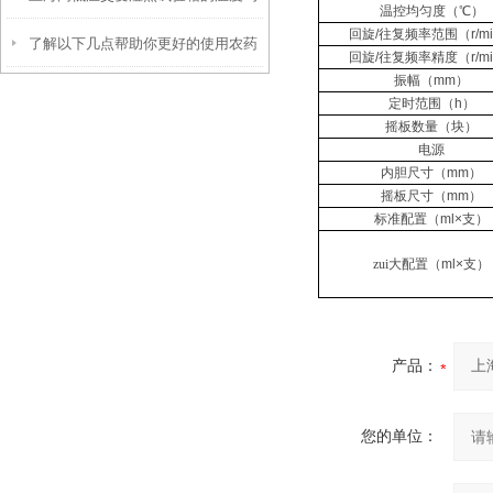
温控均匀度（℃）
回旋
/
往复频率范围（
r/m
了解以下几点帮助你更好的使用农药
匀性如何？
回旋
/
往复频率精度（
r/m
振幅（
mm
）
残留检测仪
定时范围（
h
）
摇板数量（块）
电源
内胆尺寸（
mm
）
摇板尺寸（
mm
）
标准配置（
ml×
支）
zui大配置（
ml×
支）
产品：
您的单位：