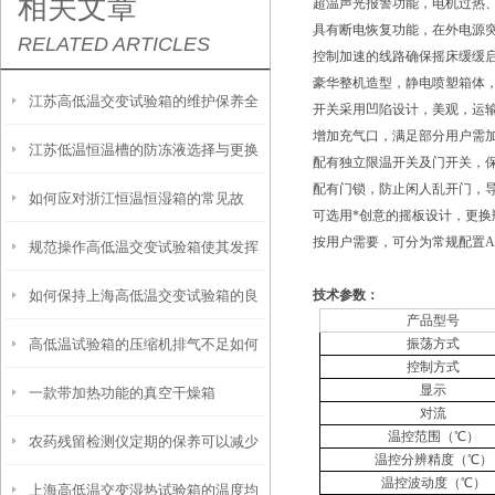
相关文章
超温声光报警功能，电机过热
具有断电恢复功能，在外电源
RELATED ARTICLES
控制加速的线路确保摇床缓缓
豪华整机造型，静电喷塑箱体
江苏高低温交变试验箱的维护保养全
开关采用凹陷设计，美观，运
增加充气口，满足部分用户需
江苏低温恒温槽的防冻液选择与更换
攻略：清洁、校准与系统检查要点
配有独立限温开关及门开关，
配有门锁，防止闲人乱开门，
如何应对浙江恒温恒湿箱的常见故
周期建议
可选用*创意的摇板设计，更
按用户需要，可分为常规配置A
规范操作高低温交变试验箱使其发挥
障？
如何保持上海高低温交变试验箱的良
技术参数：
实效
产品型号
高低温试验箱的压缩机排气不足如何
振荡方式
好工作状态？
控制方式
显示
一款带加热功能的真空干燥箱
解决？
对流
温控范围（℃）
农药残留检测仪定期的保养可以减少
温控分辨精度（℃）
温控波动度（℃）
上海高低温交变湿热试验箱的温度均
不必要的损失