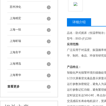
苏州净化
上海精宏
详细介绍
上海一恒
品名：卧式摇床（恒温带制冷
型号：BSD-(F)2200
上海昕瑞
应用范围:
广泛应用于对温度、振荡频率
上海良平
学、制药、食品、环保等研究
上海博迅
产品特点：
智能化声光报警环境扫描微处
上海菁华
LCD大屏幕背光液晶显示屏显
运行参数加密锁定，避免人为
查看更多
运行参数记忆功能，避免繁琐
定时设定长达500小时，终点
交流感应长寿命电机设计，宽