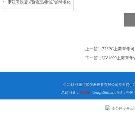
浙江高低温试验箱定期维护的标准化
析
流程解析
上一篇：
723PC上海菁华
下一篇：
UV1600上海菁
© 2018 杭州得聚仪器设备有限公司专业提
总访问量：
353886
GoogleSitemap
地址：中国
浙公网安备3301