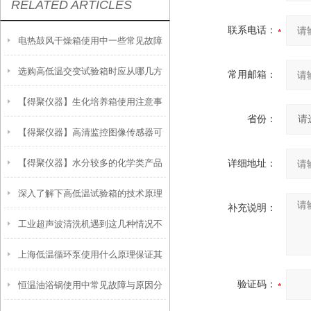
RELATED ARTICLES
联系电话：
电热鼓风干燥箱使用中一些常见故障
选购高低温交变试验箱时应从哪几方
分析
常用邮箱：
【得聚仪器】生化培养箱使用注意事
面考虑？
省份：
【得聚仪器】高清监控图像传感器可
项
【得聚仪器】水分较多的化学类产品
详细地址：
在得聚防潮箱储存
深入了解下高低温试验箱的技术原理
在干燥箱内测定
补充说明：
工业超声波清洗机遇到这几种情况不
上海低温循环泵使用什么原理保证其
要慌！
验证码：
恒温油浴锅使用中常见故障与原因分
性能优异？