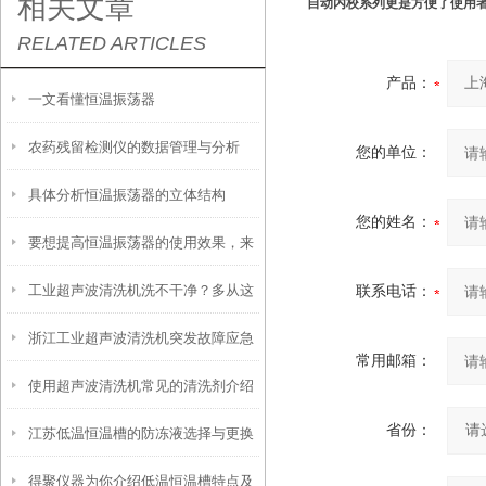
相关文章
自动内校系列更是方便了使用
RELATED ARTICLES
产品：
一文看懂恒温振荡器
农药残留检测仪的数据管理与分析
您的单位：
具体分析恒温振荡器的立体结构
您的姓名：
要想提高恒温振荡器的使用效果，来
工业超声波清洗机洗不干净？多从这
联系电话：
看看这些！
浙江工业超声波清洗机突发故障应急
些方面找原因
常用邮箱：
使用超声波清洗机常见的清洗剂介绍
处理方案
省份：
江苏低温恒温槽的防冻液选择与更换
得聚仪器为你介绍低温恒温槽特点及
周期建议