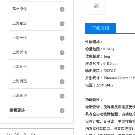
苏州净化
上海精宏
详细介绍
上海一恒
性能指标：
称量范围：0~510g
上海昕瑞
读数精度：1mg
秤盘尺寸：Φ110mm
上海良平
输出接口：RS232C
外形尺寸：356mm×330mm×21
上海博迅
电源：220V 50Hz
上海菁华
功能特性：
全新设计，使称重反应速度更
查看更多
具有全自动故障检测，自动校准
设有计数、百分比、单位转换
内置RS232接口，可直接连