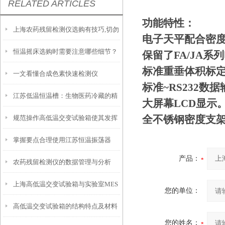
RELATED ARTICLES
功能特性：
上海农药残留检测仪选购有技巧,切勿
电子天平配合密
恒温摇床选购时需要注意哪些细节？
盲目
保留了FA/JA
标准重垂体积标
一文看懂合成色素快速检测仪
标准~RS232数
江苏低温恒温槽：生物医药冷藏的精
大屏幕LCD显示
全不锈钢密度支
规范操作高低温交变试验箱使其发挥
准控温设备
掌握要点合理使用江苏恒温振荡器
实效
产品：
农药残留检测仪的数据管理与分析
上海高低温交变试验箱与实验室MES
您的单位：
高低温交变试验箱的结构特点及材料
系统对接的实施要点
您的姓名：