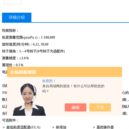
详细介绍
性能指标：
粘度测量范围cp(mPa s)：1-100,000
旋转速度(转/分钟)：6,12, 30,60
转子规格：1—4号转子(0号转子为选配件)
测量精度：±2.0％
重现性：0.5％
电源：电源适配器为标准配置(输入220V±10％ 50±1Hz)
欢迎您！
功能特性：
来自局域网的朋友！有什么可以帮助您的
吗？
NDJ/SNB系列数字式(LCD)粘度计(VISCOMETER)采用16位微电脑处理器
数显粘度计。转速平稳、精确，按键标示明确，程序化设计，操作简便，报警功能
以及所选用转子在当前转速下可测的zui大粘度值。主控板、细分驱动板全部采用
合理紧凑。该仪器满量程、各挡线性度全部通过Pc接口进行计量校正，其计量性能
可选附件：
＞ 超低粘度适配器(ULA) ＞ 标准油 ＞ 遥控操作器