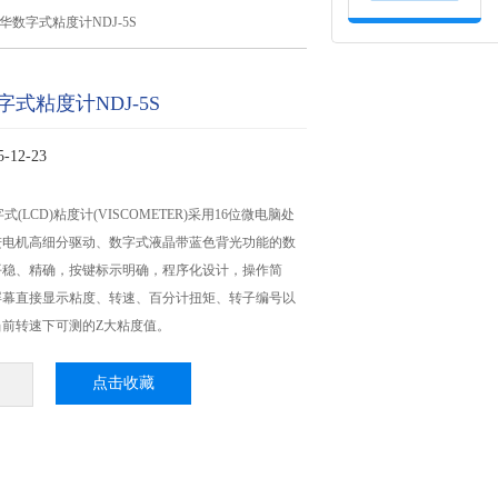
华数字式粘度计NDJ-5S
式粘度计NDJ-5S
12-23
字式(LCD)粘度计(VISCOMETER)采用16位微电脑处
进电机高细分驱动、数字式液晶带蓝色背光功能的数
平稳、精确，按键标示明确，程序化设计，操作简
屏幕直接显示粘度、转速、百分计扭矩、转子编号以
当前转速下可测的Z大粘度值。
点击收藏