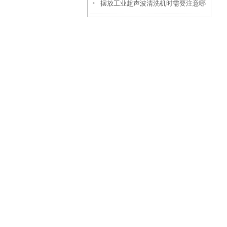
摆放工业超声波清洗机时需要注意哪
选择有哪些考虑因素？
些要点？