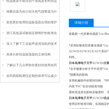
恒温摇床不制冷四个原因及长时间运
周期建议
得聚仪器为你介绍天然气报警器为什
行注意点
若想更好使用恒温振荡器合理的维护
么要设置两级报警？有何好处
详细介绍
浙江高低温试验箱定期维护的标准化
方法很重要
装载新一代质量传感器“Uni Bloc
深入了解下工业超声波清洗机的技术
流程解析
*采用铝整体型质量传感器“Uni 
AUW-D/AUW/AUX/AU
具体分析恒温振荡器的立体结构
原理
利性。
日本岛津电子天平
AUW320
主
了解以下几点帮助你更好的使用农药
*在半微量分析天平中采用“Uni Bl
*阻断风的影响
农药残留检测仪定期的保养可以减少
残留检测仪
采用机械组件的密封结构、*
内装“PSC”全自动校准功能
不必要的损失
遇有室温变化影响灵敏度时，
日本岛津电子天平
AUW320
优
使用定时校准功能，实现稳定