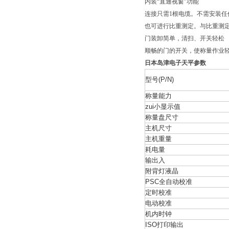
内装“直通视窗”功能
连接只需1根电缆。不需安装任何
也可进行比重测定。与比重测
门装卸简单，清扫、开关轻松
顺畅的门的开关，使称量作业
日本岛津电子天平参数
型号(P/N)
称量能力
zui小显示值
称量盘尺寸
主机尺寸
主机重量
耗电量
输出入
附背灯液晶
PSC全自动校准
定时校准
电动校准
机内时钟
ISO打印输出