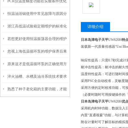
PCR仪温度梯度功能在实验条件优化
使用寿命？
恒温油浴锅使用中常见故障与原因分
中的使用技巧
浙江高低温试验箱定期维护的标准化
析
详细介绍
若想更好使用恒温振荡器合理的维护
流程解析
日本岛津电子天平
UW620H
特
装载新一代质量传感器“Uni Blo
忽视上海低温循环泵的维护保养后果
方法很重要
响应性提高：只需0.7秒完成计
原来这才是低温循环泵的正确使用方
很严重
耐冲击性提高：耐冲击的耐久
温度特性提高：可进行随时间
淬火油槽、水槽及油冷系统技术要求
法！
采用PSC全自动校准，灵敏度
采用方便的定时校准功能，可
熟悉了种子老化箱的主要功能，才能
（必要时随时可用按键操作的
日本岛津电子天平
UW620H
优
更好地使用它
采用机内时钟功能，数据注入
内置“直通视窗”功能，与计算
附在计量时可了解目标的模拟