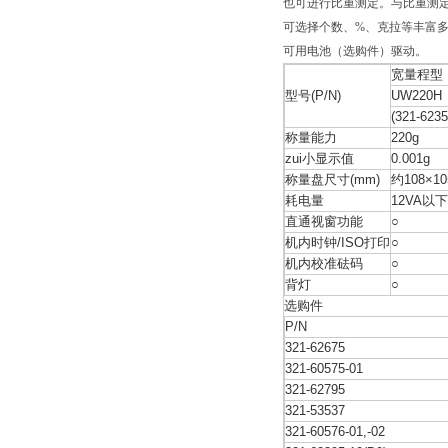
也可进行比重测定。与比重测
可选择个数、%、克拉等丰富
可用电池（选购件）驱动。
宽量程型
型号(P/N)
UW220H
(321-6235
称量能力
220g
zui小显示值
0.001g
称量盘尺寸(mm)
约108×10
耗电量
12VA以下
直通视窗功能
○
机内时钟/ISO打印
○
机内校准砝码
○
背灯
○
选购件
P/N
321-62675
321-60575-01
321-62795
321-53537
321-60576-01,-02