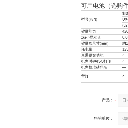
可用电池（选购
标
型号(P/N)
UX
(32
称量能力
42
zui小显示值
0.0
称量盘尺寸(mm)
约1
耗电量
12
直通视窗功能
○
机内时钟/ISO打印
○
机内校准砝码※
—
背灯
○
产品：
您的单位：