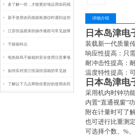
多了解一些，才能更好地运用农药残
分析
新手使用农药残留检测仪时遇到这些
留检测仪
详细介绍
日本岛津电
江苏恒温摇床的操作规程与常见故障
问题不要慌！
装载新一代质量传感器
干燥箱特点
排除指南
响应性提高：只需
电热鼓风干燥箱的安全使用注意事项
耐冲击性提高：
如何应对浙江恒温恒湿箱的常见故
有哪些？
温度特性提高：
日本岛津电
了解以下几点帮助你更好的使用农药
障？
采用机内时钟功
残留检测仪
内置“直通视窗”
附在计量时可了
也可进行比重测
可选择个数、%