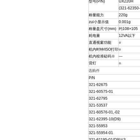
型号(P/N)
UX220H
(321-62350-
称量能力
220g
zui小显示值
0.001g
称量盘尺寸(mm)
约108×105
耗电量
12VA以下
直通视窗功能
○
机内时钟/ISO打印
○
机内校准砝码※
—
背灯
○
选购件
P/N
321-62675
321-60575-01
321-62795
321-53537
321-60576-01,-02
321-62395-10(D9)
321-55953
321-55954-01
321-61195-01(D9)※3