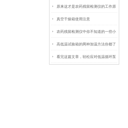
原来这才是农药残留检测仪的工作原
障？
真空干燥箱使用注意
理实质！
农药残留检测仪中你不知道的一些小
高低温试验箱的两种加温方法你都了
细节
看完这篇文章，轻松应对低温循环泵
解吗？
各种故障！