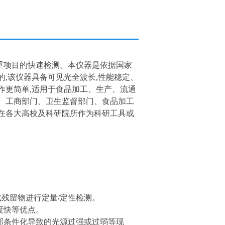
重项目的快速检测。本仪器是依据国
家
,该仪器具备可见光全波长,
性能稳定、
作更简单,适用于食品加
工、生产、流通
、工商部门、卫生
监督部门、食品加工
在各大高校及科研
院所作为科研工具或
或残留物进行定量/定性检测。
度快等优点。
外部条件化导致的光源过强或过弱等现