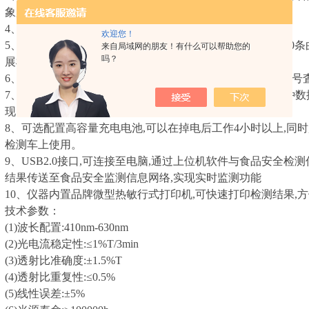
象,保证光源始终工作在优良状态
4、仪器自动校正0%及100%,不需要人工进行此校正操作
欢迎您！
5、内存工作曲线可直接调用并自动计算待测样浓度,具备180
来自局域网的朋友！有什么可以帮助您的
吗？
展检测项目。
6、大容量存储器,能存储五万条以上数据,并能根据时间或序
7、全彩触摸7寸LCD大屏幕显示,可实时显示测量过程中各种
现良好的人机对话功能。
8、可选配置高容量充电电池,可以在掉电后工作4小时以上,同时
检测车上使用。
9、USB2.0接口,可连接至电脑,通过上位机软件与食品安全检
结果传送至食品安全监测信息网络,实现实时监测功能
10、仪器内置品牌微型热敏行式打印机,可快速打印检测结果,
技术参数：
(1)波长配置:410nm-630nm
(2)光电流稳定性:≤1%T/3min
(3)透射比准确度:±1.5%T
(4)透射比重复性:≤0.5%
(5)线性误差:±5%