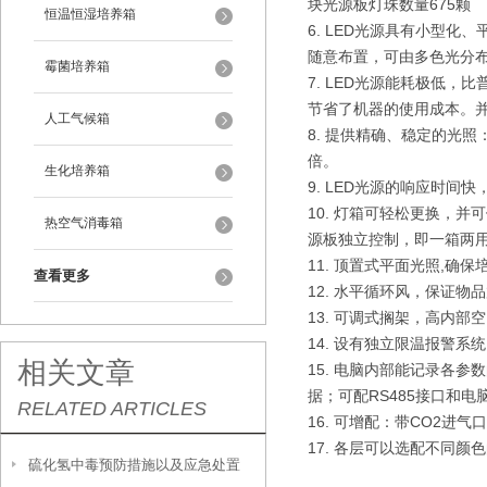
块光源板灯珠数量675颗
恒温恒湿培养箱
6. LED光源具有小型
随意布置，可由多色光分
霉菌培养箱
7. LED光源能耗极低
节省了机器的使用成本。
人工气候箱
8. 提供精确、稳定的光照
倍。
生化培养箱
9. LED光源的响应时
10. 灯箱可轻松更换，
热空气消毒箱
源板独立控制，即一箱两
11. 顶置式平面光照,确
查看更多
12. 水平循环风，保证物
13. 可调式搁架，高内
14. 设有独立限温报警
相关文章
15. 电脑内部能记录各
据；可配RS485接口和
RELATED ARTICLES
16. 可增配：带CO2进
17. 各层可以选配不同颜
硫化氢中毒预防措施以及应急处置