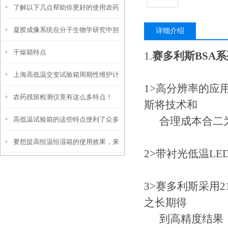
了解以下几点帮助你更好的使用农药
凝胶成像系统在分子生物学研究中担
残留检测仪
详细介绍
干燥箱特点
当着重要角色
1.
赛多利斯BSA
上海高低温交变试验箱周期性维护计
1>高分辨率的应用
农药残留检测仪竟有这么多特点！
划：日/月/季/年度保养项目一览
斯将技术和
合理成本合二
高低温试验箱的这些特点便利了众多
要想提高恒温恒湿箱的使用效果，来
行业
2>带衬光低温LE
看看这些！
3>赛多利斯采用2
之长期得
到高精度结果，