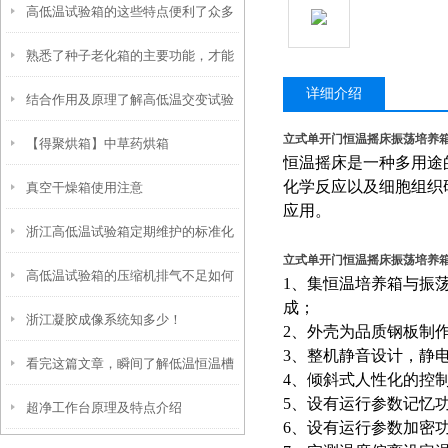
高低温试验箱的这些特点便利了众多
熟悉了种子老化箱的主要功能，才能
行业
详细介绍
结合作用及原理了解高低温交变试验
更好地使用它
立式单开门恒温摇床振荡培养
【得聚烘箱】中草药烘箱
箱
恒温摇床是一种多用途
化学反应以及细胞组织
真空干燥箱使用注意
应用。
浙江高低温试验箱定期维护的标准化
立式单开门恒温摇床振荡培养
高低温试验箱的压缩机排气不足如何
流程解析
1、
集恒温培养箱与振
成；
浙江凝胶成像系统知多少！
解决？
2、
外壳为品质钢板制
3、
整机静音设计，静
看完这篇文章，瞬间了解低温恒温槽
4、
倾斜式人性化的控
5、设有
运行参数记忆
超净工作台原理及特点介绍
了！
6、设有
运行参数加密