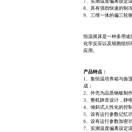
7、实测温度偏离设定温
8、具有强劲快速的制
9、
三维一体的偏三轮
恒温摇床是一种多用途
化学反应以及细胞组织
应用。
产品特点：
1、
集恒温培养箱与振
成；
2、
外壳为品质钢板制
3、
整机静音设计，静
4、
倾斜式人性化的控
5、设有
运行参数记忆
6、设有
运行参数加密
7、实测温度偏离设定温